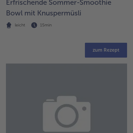
Erfrischende Sommer-Smoothie
Bowl mit Knuspermüsli
leicht
15min
zum Rezept