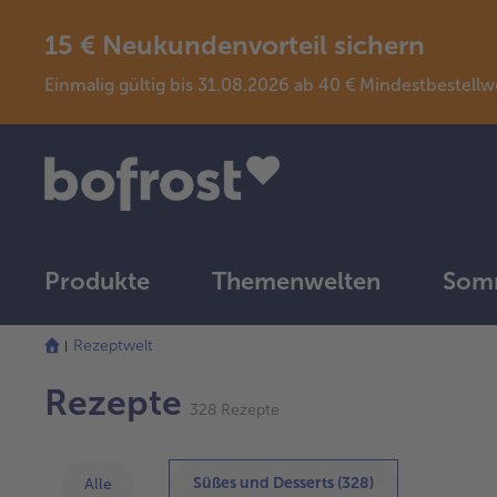
15 € Neukundenvorteil sichern
Einmalig gültig bis 31.08.2026 ab 40 € Mindestbeste
Produkte
Themenwelten
Somm
Die
Rezeptwelt
Liste
wurde
Rezepte
erfolgreich
328 Rezepte
aktualisiert
Süßes und Desserts (328)
Alle