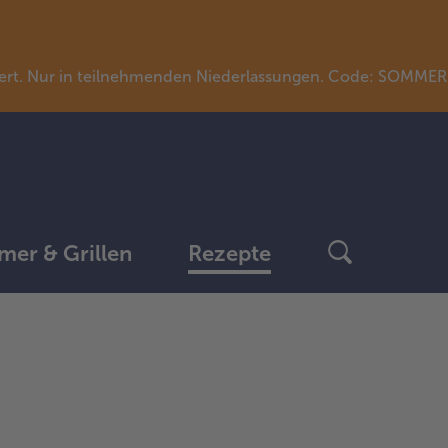
llwert. Nur in teilnehmenden Niederlassungen. Code: SOMME
er & Grillen
Rezepte
weiter
mit
der
Artikel-
Übersicht.
Es