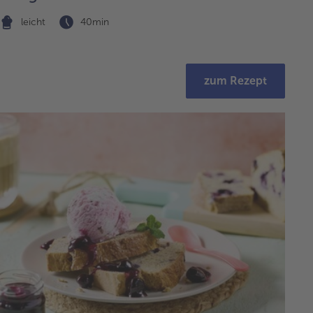
leicht
40min
zum Rezept