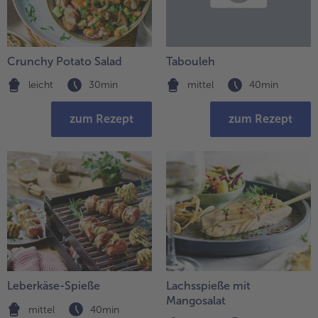
Crunchy Potato Salad
Tabouleh
leicht
30min
mittel
40min
zum Rezept
zum Rezept
Leberkäse-Spieße
Lachsspieße mit
Mangosalat
mittel
40min