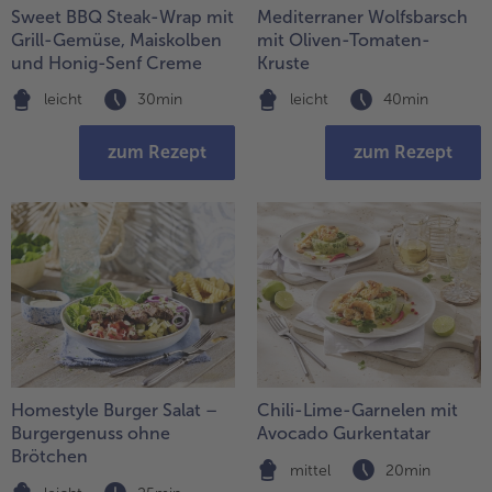
Geflügel
Online Exklusiv
Sweet BBQ Steak-Wrap mit
Mediterraner Wolfsbarsch
Grill-Gemüse, Maiskolben
mit Oliven-Tomaten-
alle Geflügel
alle Online Exklusiv
und Honig-Senf Creme
Kruste
Fleischersatz
Länderküche
leicht
30min
leicht
40min
alle Fleischersatz
alle Länderküche
Pizza
Vegetarisch & Vegan
zum Rezept
zum Rezept
alle Pizza
alle Vegetarisch & Vegan
Snacks
BIO
alle Snacks
alle BIO
Kartoffelprodukte
Kids-Produkte
alle Kartoffelprodukte
alle Kids-Produkte
Beilagen & Saucen
Schoko-Genuss
alle Beilagen & Saucen
alle Schoko-Genuss
Suppeneinlagen
Confiserie & Feinkost
Homestyle Burger Salat –
Chili-Lime-Garnelen mit
Burgergenuss ohne
Avocado Gurkentatar
alle Suppeneinlagen
alle Confiserie & Feinkost
Brötchen
Brot & Brötchen
Für die Heißluftfritteuse
mittel
20min