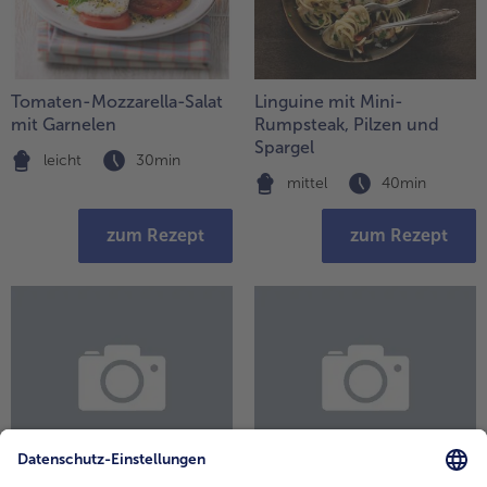
Tomaten-Mozzarella-Salat
Linguine mit Mini-
mit Garnelen
Rumpsteak, Pilzen und
Spargel
leicht
30min
mittel
40min
zum Rezept
zum Rezept