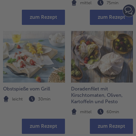
mittel
75min
zum Rezept
zum Rezept
Obstspieße vom Grill
Doradenfilet mit
Kirschtomaten, Oliven,
leicht
30min
Kartoffeln und Pesto
mittel
60min
zum Rezept
zum Rezept