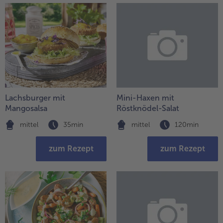
Weiterempfehlen & profitiere
Lachsburger mit
Mini-Haxen mit
Mangosalsa
Röstknödel-Salat
mittel
35min
mittel
120min
zum Rezept
zum Rezept