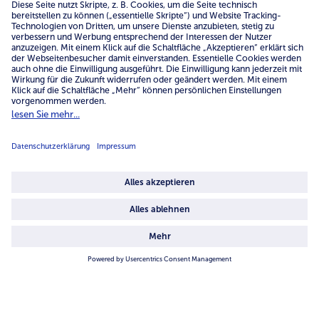
Tacos Mexican-Style
Frucht-Brownie vom Grill
leicht
20min
mittel
30min
zum Rezept
zum Rezept
Surf & Turf-Sandwich mit
Hummus-Burger mit
Kräutertupfen
Grillgemüse
leicht
25min
leicht
30min
zum Rezept
zum Rezept