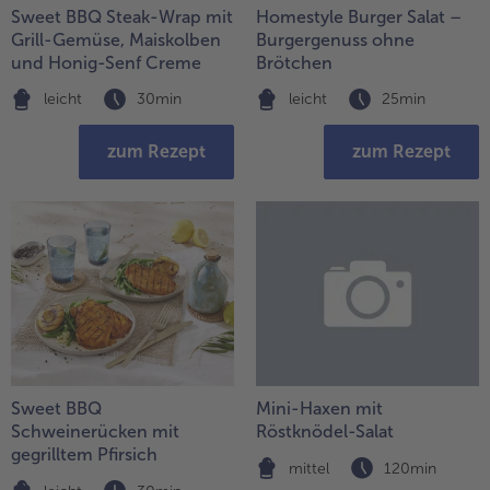
Geflügel
Online Exklusiv
Sweet BBQ Steak-Wrap mit
Homestyle Burger Salat –
Grill-Gemüse, Maiskolben
Burgergenuss ohne
alle Geflügel
alle Online Exklusiv
und Honig-Senf Creme
Brötchen
Fleischersatz
Länderküche
leicht
30min
leicht
25min
alle Fleischersatz
alle Länderküche
Pizza
Vegetarisch & Vegan
zum Rezept
zum Rezept
alle Pizza
alle Vegetarisch & Vegan
Snacks
BIO
alle Snacks
alle BIO
Kartoffelprodukte
Kids-Produkte
alle Kartoffelprodukte
alle Kids-Produkte
Beilagen & Saucen
Schoko-Genuss
alle Beilagen & Saucen
alle Schoko-Genuss
Suppeneinlagen
Confiserie & Feinkost
Sweet BBQ
Mini-Haxen mit
Schweinerücken mit
Röstknödel-Salat
alle Suppeneinlagen
alle Confiserie & Feinkost
gegrilltem Pfirsich
Brot & Brötchen
Für die Heißluftfritteuse
mittel
120min