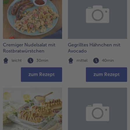
Weiterempfehlen & profitiere
Cremiger Nudelsalat mit
Gegrilltes Hähnchen mit
Rostbratwürstchen
Avocado
leicht
30min
mittel
40min
zum Rezept
zum Rezept