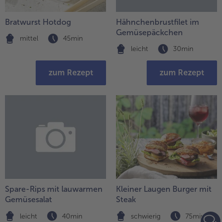
Bratwurst Hotdog
Hähnchenbrustfilet im
Gemüsepäckchen
mittel
45min
leicht
30min
zum Rezept
zum Rezept
Spare-Rips mit lauwarmen
Kleiner Laugen Burger mit
Gemüsesalat
Steak
leicht
40min
schwierig
75min