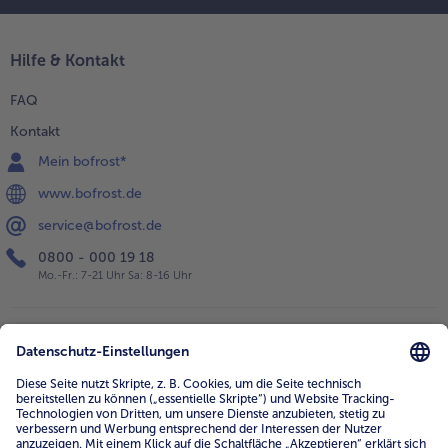
Hilfe & Kontakt
FAQ
Kontakt
Mein bofrost*
www.bofrost.de
service@bofrost.de
0800 - 000 19 18
Mo.-Fr.: 7-21 Uhr Sa: 8-16 Uhr
Service
Unternehmen
Über uns