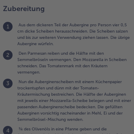
ehl, Ei und der
Zubereitung
emmelbrösel-
ischung wenden.
Aus dem dickeren Teil der Aubergine pro Person vier 0,5
1
.
cm dicke Scheiben herausschneiden. Die Scheiben salzen
 des Olivenöls in
und bis zur weiteren Verwendung ziehen lassen. Die übrige
ine Pfanne geben
Aubergine würfeln.
nd die
uberginenschnitzel
Den Parmesan reiben und die Hälfte mit den
2
ei mittlerer Hitze
Semmelbröseln vermengen. Den Mozzarella in Scheiben
on beiden Seiten
schneiden. Das Tomatenmark mit den Kräutern
eweils drei Minuten
vermengen.
oldbraun
Nun die Auberginenscheiben mit einem Küchenpapier
3
usbacken.
trockentupfen und dünn mit der Tomaten-
nschließend auf
Kräutermischung bestreichen. Die Hälfte der Auberginen
üchenpapier legen
mit jeweils einer Mozzarella-Scheibe belegen und mit einer
nd abtropfen
passenden Auberginenscheibe bedecken. Die gefüllten
assen.
Auberginen vorsichtig nacheinander in Mehl, Ei und der
Semmelbrösel-Mischung wenden.
.
as restliche Öl
¾ des Olivenöls in eine Pfanne geben und die
4
n die Pfanne