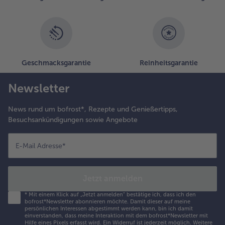
nusprige
uberginenschnitzel
uf die Pasta geben.
Geschmacksgarantie
Reinheitsgarantie
Newsletter
News rund um bofrost*, Rezepte und Genießertipps,
Besuchsankündigungen sowie Angebote
E-Mail Adresse
*
Jetzt anmelden
*
Mit einem Klick auf „Jetzt anmelden" bestätige ich, dass ich den
bofrost*Newsletter abonnieren möchte. Damit dieser auf meine
persönlichen Interessen abgestimmt werden kann, bin ich damit
einverstanden, dass meine Interaktion mit dem bofrost*Newsletter mit
Hilfe eines Pixels erfasst wird. Ein Widerruf ist jederzeit möglich.
Weitere