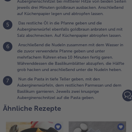
Auberginenschnitzel bei mittlerer Hitze von beiden Seiten
eben und die
jeweils drei Minuten goldbraun ausbacken. Anschließend
uberginenwürfel
auf Küchenpapier legen und abtropfen lassen.
benfalls
Das restliche Öl in die Pfanne geben und die
oldbraun
5
Auberginenwürfel ebenfalls goldbraun anbraten und mit
nbraten und mit
Salz abschmecken. Auf Küchenpapier abtropfen lassen.
alz
bschmecken.
Anschließend die Nudeln zusammen mit dem Wasser in
6
uf Küchenpapier
die zuvor verwendete Pfanne geben und unter
btropfen lassen.
mehrfachem Rühren etwa 10 Minuten fertig garen.
Währenddessen die Basilikumblätter abzupfen, die Hälfte
.
grob hacken und anschließend unter die Nudeln heben.
nschließend
ie Nudeln
Nun die Pasta in tiefe Teller geben, mit den
7
usammen mit
Auberginenwürfeln, dem restlichen Parmesan und dem
em Wasser in
Basilikum garnieren. Jeweils zwei knusprige
ie zuvor
Auberginenschnitzel auf die Pasta geben.
erwendete
Ähnliche Rezepte
fanne geben
nd unter
ehrfachem
ühren etwa 10