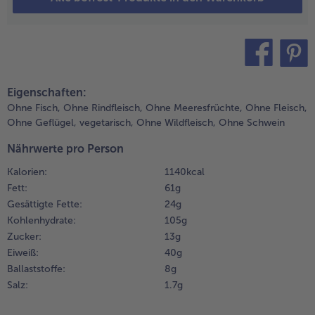
un die
uberginenscheiben
Weiterempfehlen & profitier
it einem
üchenpapier
rockentupfen und
teilen
pin it
ünn mit der
Eigenschaften:
omaten-
Ohne Fisch,
Ohne Rindfleisch,
Ohne Meeresfrüchte,
Ohne Fleisch,
räutermischung
Ohne Geflügel,
vegetarisch,
Ohne Wildfleisch,
Ohne Schwein
estreichen. Die
älfte der
Nährwerte pro Person
uberginen mit
eweils einer
Kalorien:
1140 kcal
ozzarella-Scheibe
Fett:
61 g
elegen und mit
Gesättigte Fette:
24 g
iner passenden
Kohlenhydrate:
105 g
uberginenscheibe
Zucker:
13 g
edecken. Die
Eiweiß:
40 g
efüllten
Ballaststoffe:
8 g
uberginen
Salz:
1.7 g
orsichtig
acheinander in