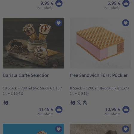
9,99 €
6,99 €
inkl. MwSt.
inkl. MwSt.
Weiterempfehlen & profitiere
Barista Caffè Selection
free Sandwich Fürst Pückler
10 Stück = 700 ml (Pro Stück € 1,15 /
8 Stück = 1200 ml (Pro Stück € 1,37 /
1 l = € 16,41)
1 l = € 9,16)
11,49 €
10,99 €
inkl. MwSt.
inkl. MwSt.