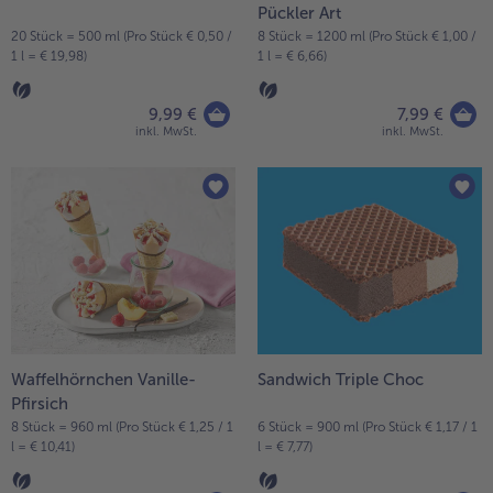
Pückler Art
alle Brot & Brötchen
alle Für die Heißluftfritteuse
20 Stück = 500 ml (Pro Stück € 0,50 /
8 Stück = 1200 ml (Pro Stück € 1,00 /
Kuchen & Torten
bofrost*free
1 l = € 19,98)
1 l = € 6,66)
alle Kuchen & Torten
alle bofrost*free
Süßspeisen
bofrost*high Protein
9,99 €
7,99 €
inkl. MwSt.
inkl. MwSt.
alle Süßspeisen
alle bofrost*high Protein
Obst
bofrost*plus.
alle Obst
alle bofrost*plus.
Wein & Spirituosen
alle Wein & Spirituosen
Küchenutensilien
alle Küchenutensilien
Waffelhörnchen Vanille-
Sandwich Triple Choc
Pfirsich
8 Stück = 960 ml (Pro Stück € 1,25 / 1
6 Stück = 900 ml (Pro Stück € 1,17 / 1
l = € 10,41)
l = € 7,77)