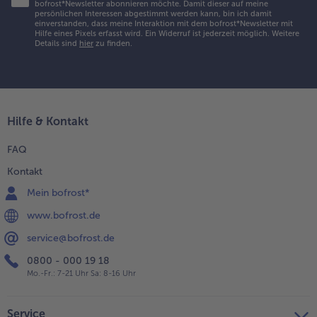
bofrost*Newsletter abonnieren möchte. Damit dieser auf meine
persönlichen Interessen abgestimmt werden kann, bin ich damit
einverstanden, dass meine Interaktion mit dem bofrost*Newsletter mit
Hilfe eines Pixels erfasst wird. Ein Widerruf ist jederzeit möglich.
Weitere
Details sind
hier
zu finden.
Hilfe & Kontakt
FAQ
Kontakt
Mein bofrost*
www.bofrost.de
service@bofrost.de
0800 - 000 19 18
Mo.-Fr.: 7-21 Uhr Sa: 8-16 Uhr
Service