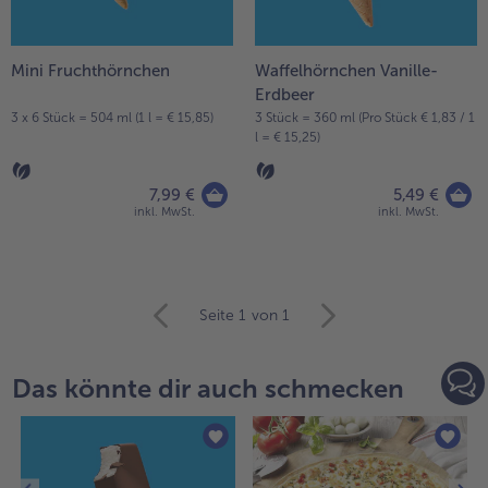
Mini Fruchthörnchen
Waffelhörnchen Vanille-
Erdbeer
3 x 6 Stück = 504 ml (1 l = € 15,85)
3 Stück = 360 ml (Pro Stück € 1,83 / 1
l = € 15,25)
7,99 €
5,49 €
inkl. MwSt.
inkl. MwSt.
weiter
Seite 1
von 1
mit
der
Artikel-
Das könnte dir auch schmecken
Übersicht.
Es
befinden
sich
18