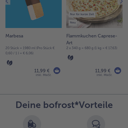
Artikel
in
Nur für kurze Zeit
der
Liste.
Neu
Marbesa
Flammkuchen Caprese-
Art
20 Stück = 1980 ml (Pro Stück €
2 x 340 g = 680 g (1 kg = € 17,63)
0,60 / 1 l = € 6,06)
11,99 €
11,99 €
inkl. MwSt.
inkl. MwSt.
Deine bofrost*Vorteile