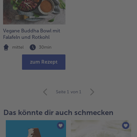
Vegane Buddha Bowl mit
Falafeln und Rotkohl
mittel
30min
zum Rezept
weiter
Seite 1
von 1
mit
der
Artikel-
Das könnte dir auch schmecken
Übersicht.
Es
befinden
sich