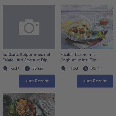
Weiterempfehlen & profitiere
Süßkartoffelpommes mit
Falafel-Tasche mit
Falafel und Joghurt Dip
Joghurt-Minz-Dip
leicht
30min
mittel
30min
zum Rezept
zum Rezept