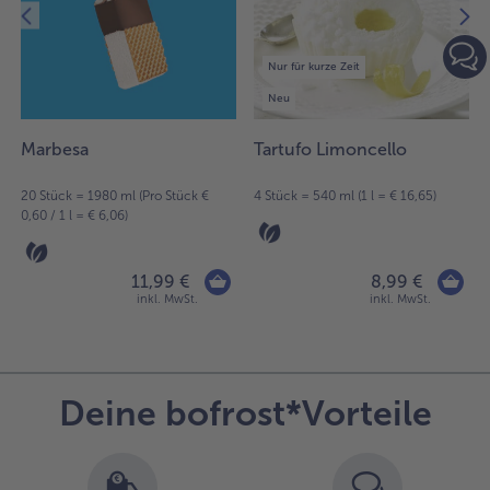
9
Artikel
in
Nur für kurze Zeit
der
Liste.
Neu
Marbesa
Tartufo Limoncello
)
20 Stück = 1980 ml (Pro Stück €
4 Stück = 540 ml (1 l = € 16,65)
0,60 / 1 l = € 6,06)
11,99 €
8,99 €
inkl. MwSt.
inkl. MwSt.
Deine bofrost*Vorteile