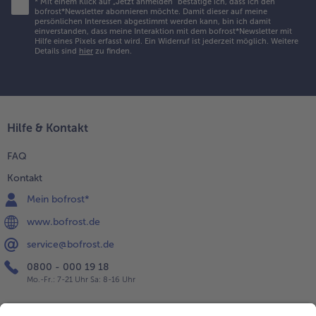
*
Mit einem Klick auf „Jetzt anmelden" bestätige ich, dass ich den
bofrost*Newsletter abonnieren möchte. Damit dieser auf meine
persönlichen Interessen abgestimmt werden kann, bin ich damit
einverstanden, dass meine Interaktion mit dem bofrost*Newsletter mit
Hilfe eines Pixels erfasst wird. Ein Widerruf ist jederzeit möglich.
Weitere
Details sind
hier
zu finden.
Hilfe & Kontakt
FAQ
Kontakt
Mein bofrost*
www.bofrost.de
service@bofrost.de
0800 - 000 19 18
Mo.-Fr.: 7-21 Uhr Sa: 8-16 Uhr