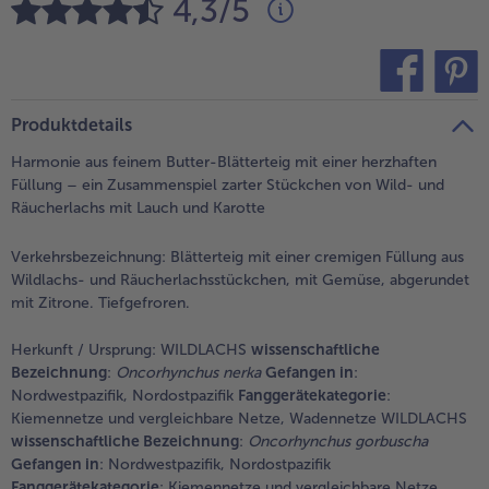
4,3/5
alle Brot & Brötchen
alle Für die Heißluftfritteuse
Kuchen & Torten
bofrost*free
alle Kuchen & Torten
alle bofrost*free
Süßspeisen
bofrost*high Protein
teilen
pin it
Produktdetails
alle Süßspeisen
alle bofrost*high Protein
Harmonie aus feinem Butter-Blätterteig mit einer herzhaften
Obst
bofrost*plus.
Füllung – ein Zusammenspiel zarter Stückchen von Wild- und
Räucherlachs mit Lauch und Karotte
alle Obst
alle bofrost*plus.
Wein & Spirituosen
Verkehrsbezeichnung:
Blätterteig mit einer cremigen Füllung aus
Wildlachs- und Räucherlachsstückchen, mit Gemüse, abgerundet
alle Wein & Spirituosen
Küchenutensilien
mit Zitrone. Tiefgefroren.
alle Küchenutensilien
Herkunft / Ursprung:
WILDLACHS
wissenschaftliche
Bezeichnung
:
Oncorhynchus nerka
Gefangen in
:
Nordwestpazifik, Nordostpazifik
Fanggerätekategorie
:
Kiemennetze und vergleichbare Netze, Wadennetze WILDLACHS
wissenschaftliche Bezeichnung
:
Oncorhynchus gorbuscha
Gefangen in
: Nordwestpazifik, Nordostpazifik
Fanggerätekategorie
: Kiemennetze und vergleichbare Netze,