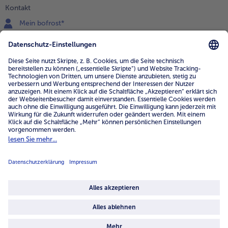
Kontakt
Mein bofrost*
www.bofrost.de
service@bofrost.de
0800 - 000 19 18
Mo.-Fr.: 7-21 Uhr Sa: 8-16 Uhr
Service
Unternehmen
Über uns