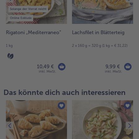
Solange der Vorrat reicht
Online Exklusiv
Rigatoni „Mediterraneo“
Lachsfilet in Blätterteig
1 kg
2 x 160 g = 320 g (1 kg = € 31,22)
10,49 €
9,99 €
inkl. MwSt.
inkl. MwSt.
Das könnte dich auch interessieren