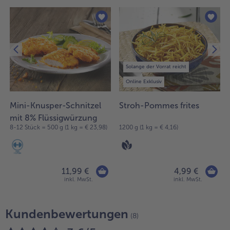
Solange der Vorrat reicht
Online Exklusiv
Mini-Knusper-Schnitzel
Stroh-Pommes frites
mit 8% Flüssigwürzung
8-12 Stück = 500 g (1 kg = € 23,98)
1200 g (1 kg = € 4,16)
11,99 €
4,99 €
inkl. MwSt.
inkl. MwSt.
Kundenbewertungen
(8)