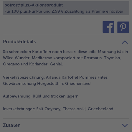
alle Brot & Brötchen
alle Für die Heißluftfritteuse
bofrost*plus.-Aktionsprodukt
Kuchen & Torten
bofrost*free
Für 100 plus.Punkte und 2,99 € Zuzahlung als Prämie einlösbar
alle Kuchen & Torten
alle bofrost*free
Süßspeisen
bofrost*high Protein
teilen
pin it
alle Süßspeisen
alle bofrost*high Protein
Produktdetails
Obst
bofrost*plus.
So schmecken Kartoffeln noch besser: diese edle Mischung ist ein
Würz-Wunder! Mediterran komponiert mit Rosmarin, Thymian,
alle Obst
alle bofrost*plus.
Wein & Spirituosen
Oregano und Koriander. Genial.
alle Wein & Spirituosen
Verkehrsbezeichnung:
Arfanda Kartoffel Pommes Frites
Küchenutensilien
Gewürzmischung Hergestellt in: Griechenland.
alle Küchenutensilien
Aufbewahrung:
Kühl und trocken lagern.
Inverkehrbringer:
Salt Odyssey, Thessaloniki, Griechenland
Zutaten