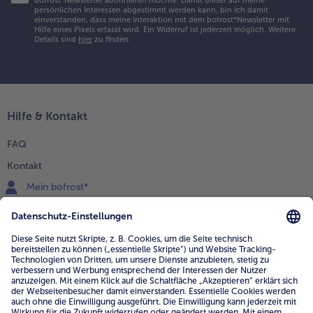
bofrost*Newsletter abonnieren möchte. Damit dieser auf meine
persönlichen Interessen abgestimmt werden kann, bin ich damit
einverstanden, dass meine Interaktion mit dem bofrost*Newsletter mit
Hilfe eines Pixels erfasst wird. Ein Widerruf ist jederzeit möglich.
Weitere
Details sind
hier
zu finden.
Hilfe & Kontakt
FAQ
Kontakt
Mein bofrost*
www.bofrost.de
service@bofrost.de
0800 - 000 19 18
Mo.-Fr.: 7-21 Uhr Sa: 8-16 Uhr
Service