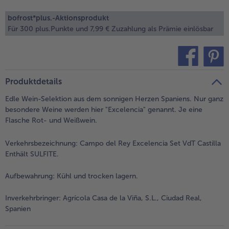
alle Brot & Brötchen
alle Für die Heißluftfritteuse
bofrost*plus.-Aktionsprodukt
Kuchen & Torten
bofrost*free
Für 300 plus.Punkte und 7,99 € Zuzahlung als Prämie einlösbar
alle Kuchen & Torten
alle bofrost*free
Süßspeisen
bofrost*high Protein
alle Süßspeisen
alle bofrost*high Protein
teilen
pin it
Obst
bofrost*plus.
Produktdetails
Edle Wein-Selektion aus dem sonnigen Herzen Spaniens. Nur ganz
alle Obst
alle bofrost*plus.
besondere Weine werden hier "Excelencia" genannt. Je eine
Wein & Spirituosen
Flasche Rot- und Weißwein.
alle Wein & Spirituosen
Küchenutensilien
Verkehrsbezeichnung:
Campo del Rey Excelencia Set VdT Castilla
Enthält SULFITE.
alle Küchenutensilien
Aufbewahrung:
Kühl und trocken lagern.
Inverkehrbringer:
Agrícola Casa de la Viña, S.L., Ciudad Real,
Spanien