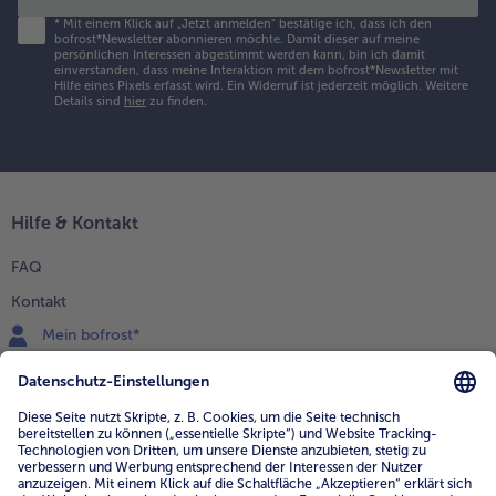
*
Mit einem Klick auf „Jetzt anmelden" bestätige ich, dass ich den
bofrost*Newsletter abonnieren möchte. Damit dieser auf meine
persönlichen Interessen abgestimmt werden kann, bin ich damit
einverstanden, dass meine Interaktion mit dem bofrost*Newsletter mit
Hilfe eines Pixels erfasst wird. Ein Widerruf ist jederzeit möglich.
Weitere
Details sind
hier
zu finden.
Hilfe & Kontakt
FAQ
Kontakt
Mein bofrost*
www.bofrost.de
service@bofrost.de
0800 - 000 19 18
Mo.-Fr.: 7-21 Uhr Sa: 8-16 Uhr