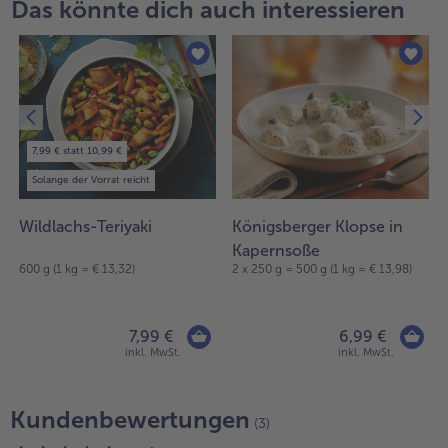
Das könnte dich auch interessieren
7,99 € statt 10,99 €
Solange der Vorrat reicht
Wildlachs-Teriyaki
Königsberger Klopse in
Kapernsoße
600 g (1 kg = € 13,32)
2 x 250 g = 500 g (1 kg = € 13,98)
7,99 €
6,99 €
inkl. MwSt.
inkl. MwSt.
Kundenbewertungen
(3)