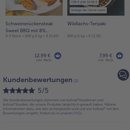
7,99 € statt 10,99 €
Solange der Vorrat reicht
Schweinerückensteak
Wildlachs-Teriyaki
Sweet BBQ mit 8%
4-5 Stück = 600 g (1 kg = € 21,65)
600 g (1 kg = € 13,32)
Flüssigwürzung
12,99 €
7,99 €
inkl. MwSt.
inkl. MwSt.
Kundenbewertungen
(2)
5/5
Alle Kundenbewertungen stammen von bofrost*Kundinnen und
bofrost*Kunden, die unsere Produkte tatsächlich gekauft haben. Nähere
Informationen dazu, wie dies sichergestellt wird und wie bofrost* mit den
Bewertungen umgeht, findest du in unseren
FAQs
.