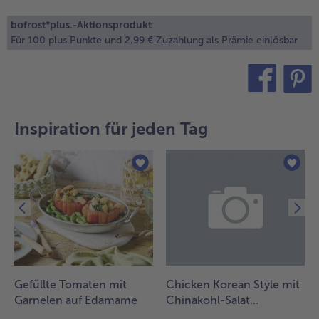
alle Brot & Brötchen
alle Für die Heißluftfritteuse
bofrost*plus.-Aktionsprodukt
Kuchen & Torten
bofrost*free
Für 100 plus.Punkte und 2,99 € Zuzahlung als Prämie einlösbar
alle Kuchen & Torten
alle bofrost*free
Süßspeisen
bofrost*high Protein
alle Süßspeisen
alle bofrost*high Protein
teilen
pin it
Obst
bofrost*plus.
Inspiration für jeden Tag
alle Obst
alle bofrost*plus.
Wein & Spirituosen
alle Wein & Spirituosen
Küchenutensilien
alle Küchenutensilien
Gefüllte Tomaten mit
Chicken Korean Style mit
Garnelen auf Edamame
Chinakohl-Salat
(Baechu‑muchim)