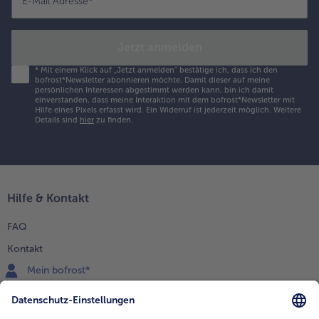
E-Mail Adresse
*
Jetzt anmelden
*
Mit einem Klick auf „Jetzt anmelden" bestätige ich, dass ich den
bofrost*Newsletter abonnieren möchte. Damit dieser auf meine
persönlichen Interessen abgestimmt werden kann, bin ich damit
einverstanden, dass meine Interaktion mit dem bofrost*Newsletter mit
Hilfe eines Pixels erfasst wird. Ein Widerruf ist jederzeit möglich.
Weitere
Details sind
hier
zu finden.
Hilfe & Kontakt
FAQ
Kontakt
Mein bofrost*
www.bofrost.de
service@bofrost.de