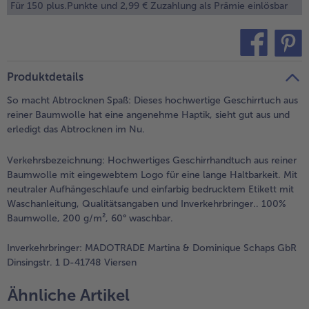
Für 150 plus.Punkte und 2,99 € Zuzahlung als Prämie einlösbar
alle Brot & Brötchen
alle Für die Heißluftfritteuse
Kuchen & Torten
bofrost*free
alle Kuchen & Torten
alle bofrost*free
Süßspeisen
bofrost*high Protein
teilen
pin it
Produktdetails
alle Süßspeisen
alle bofrost*high Protein
So macht Abtrocknen Spaß: Dieses hochwertige Geschirrtuch aus
Obst
bofrost*plus.
reiner Baumwolle hat eine angenehme Haptik, sieht gut aus und
erledigt das Abtrocknen im Nu.
alle Obst
alle bofrost*plus.
Wein & Spirituosen
Verkehrsbezeichnung:
Hochwertiges Geschirrhandtuch aus reiner
Baumwolle mit eingewebtem Logo für eine lange Haltbarkeit. Mit
alle Wein & Spirituosen
neutraler Aufhängeschlaufe und einfarbig bedrucktem Etikett mit
Küchenutensilien
Waschanleitung, Qualitätsangaben und Inverkehrbringer.. 100%
Baumwolle, 200 g/m², 60° waschbar.
alle Küchenutensilien
Inverkehrbringer:
MADOTRADE Martina & Dominique Schaps GbR
Dinsingstr. 1 D-41748 Viersen
Ähnliche Artikel