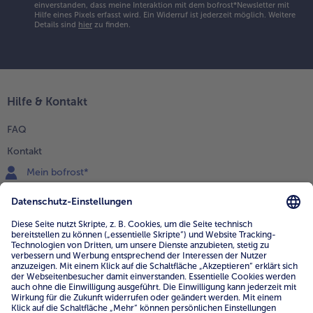
einverstanden, dass meine Interaktion mit dem bofrost*Newsletter mit
Hilfe eines Pixels erfasst wird. Ein Widerruf ist jederzeit möglich.
Weitere
Details sind
hier
zu finden.
Hilfe & Kontakt
FAQ
Kontakt
Mein bofrost*
www.bofrost.de
service@bofrost.de
0800 - 000 19 18
Mo.-Fr.: 7-21 Uhr Sa: 8-16 Uhr
Service