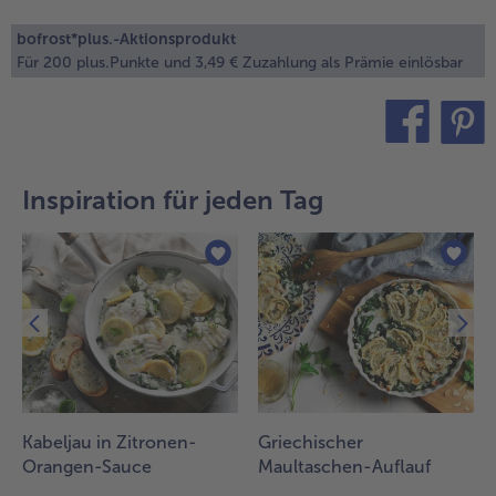
alle Brot & Brötchen
alle Für die Heißluftfritteuse
bofrost*plus.-Aktionsprodukt
Kuchen & Torten
bofrost*free
Für 200 plus.Punkte und 3,49 € Zuzahlung als Prämie einlösbar
alle Kuchen & Torten
alle bofrost*free
Süßspeisen
bofrost*high Protein
alle Süßspeisen
alle bofrost*high Protein
teilen
pin it
Obst
bofrost*plus.
Inspiration für jeden Tag
alle Obst
alle bofrost*plus.
Wein & Spirituosen
alle Wein & Spirituosen
Küchenutensilien
alle Küchenutensilien
Kabeljau in Zitronen-
Griechischer
Orangen-Sauce
Maultaschen-Auflauf