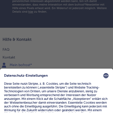
persönlichen Interessen abgestimmt werden kann, bin ich damit
einverstanden, dass meine Interaktion mit dem bofrost*Newsletter mit
Hilfe eines Pixels erfasst wird. Ein Widerruf ist jederzeit möglich.
Weitere
Details sind
hier
zu finden.
Hilfe & Kontakt
FAQ
Kontakt
Mein bofrost*
www.bofrost.de
service@bofrost.de
0800 - 000 19 18
Mo.-Fr.: 7-21 Uhr Sa: 8-16 Uhr
Service