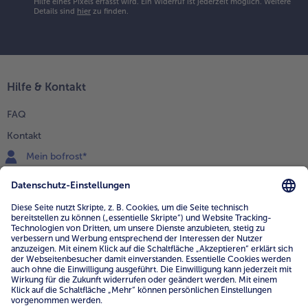
Hilfe eines Pixels erfasst wird. Ein Widerruf ist jederzeit möglich.
Weitere
Details sind
hier
zu finden.
Hilfe & Kontakt
FAQ
Kontakt
Mein bofrost*
www.bofrost.de
service@bofrost.de
0800 - 000 19 18
Mo.-Fr.: 7-21 Uhr Sa: 8-16 Uhr
Service