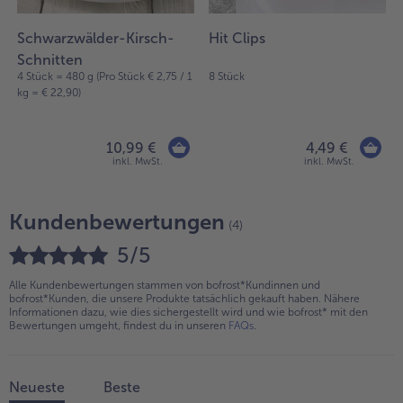
Schwarzwälder-Kirsch-
Hit Clips
Schnitten
1
4 Stück = 480 g (Pro Stück € 2,75 / 1
8 Stück
kg = € 22,90)
10,99 €
4,49 €
inkl. MwSt.
inkl. MwSt.
Kundenbewertungen
(4)
5/5
Alle Kundenbewertungen stammen von bofrost*Kundinnen und
bofrost*Kunden, die unsere Produkte tatsächlich gekauft haben. Nähere
Informationen dazu, wie dies sichergestellt wird und wie bofrost* mit den
Bewertungen umgeht, findest du in unseren
FAQs
.
Neueste
Beste