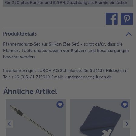
Für 250 plus.Punkte und 8,99 € Zuzahlung als Prämie einlösbar
alle Brot & Brötchen
alle Für die Heißluftfritteuse
Kuchen & Torten
bofrost*free
alle Kuchen & Torten
alle bofrost*free
Süßspeisen
bofrost*high Protein
teilen
pin it
Produktdetails
alle Süßspeisen
alle bofrost*high Protein
Pfannenschutz-Set aus Silikon (3er Set) - sorgt dafür, dass die
Obst
bofrost*plus.
Pfannen, Töpfe und Schüsseln vor Kratzern und Beschädigungen
bewahrt werden.
alle Obst
alle bofrost*plus.
Wein & Spirituosen
Inverkehrbringer:
LURCH AG Schinkelstraße 6 31137 Hildesheim
Tel: +49 (0)5121 749910 Email: kundenservice@lurch.de
alle Wein & Spirituosen
Küchenutensilien
Ähnliche Artikel
alle Küchenutensilien