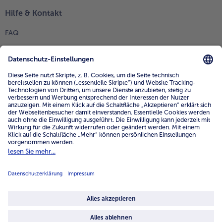
Hilfe & Kontakt
FAQ
Kontakt
Mein bofrost*
www.bofrost.de
service@bofrost.de
0800 - 000 19 18
Mo.-Fr.: 7-21 Uhr Sa: 8-16 Uhr
Service
Unternehmen
Über uns