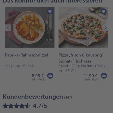
Das könnte dich auch interessieren
Paprika-Rahmschnitzel
Pizza „frisch & knusprig“
Spinat-Frischkäse
400 g (1 kg = € 22,48)
2 Stück = 720 g (Pro Stück € 6,00 / 1
kg = € 16,65)
8,99 €
11,99 €
inkl. MwSt.
inkl. MwSt.
Kundenbewertungen
(447)
4,7/5