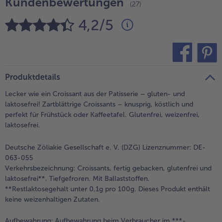
Kundenbewertungen
(27)
alle Brot & Brötchen
alle Für die Heißluftfritteuse
Kuchen & Torten
bofrost*free
4,2/5
alle Kuchen & Torten
alle bofrost*free
Süßspeisen
bofrost*high Protein
alle Süßspeisen
alle bofrost*high Protein
teilen
pin it
Produktdetails
Obst
bofrost*plus.
Lecker wie ein Croissant aus der Patisserie – gluten- und
alle Obst
alle bofrost*plus.
laktosefrei! Zartblättrige Croissants – knusprig, köstlich und
Wein & Spirituosen
perfekt für Frühstück oder Kaffeetafel. Glutenfrei, weizenfrei,
laktosefrei.
alle Wein & Spirituosen
Küchenutensilien
Deutsche Zöliakie Gesellschaft e. V. (DZG) Lizenznummer: DE-
alle Küchenutensilien
063-055
Verkehrsbezeichnung:
Croissants, fertig gebacken, glutenfrei und
laktosefrei**. Tiefgefroren. Mit Ballaststoffen.
**Restlaktosegehalt unter 0,1g pro 100g. Dieses Produkt enthält
keine weizenhaltigen Zutaten.
Aufbewahrung:
Aufbewahrung beim Verbraucher im ***-