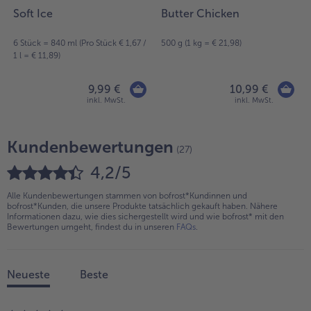
Soft Ice
Butter Chicken
6 Stück = 840 ml (Pro Stück € 1,67 /
500 g (1 kg = € 21,98)
1 l = € 11,89)
9,99 €
10,99 €
inkl. MwSt.
inkl. MwSt.
Kundenbewertungen
(27)
4,2/5
Alle Kundenbewertungen stammen von bofrost*Kundinnen und
bofrost*Kunden, die unsere Produkte tatsächlich gekauft haben. Nähere
Informationen dazu, wie dies sichergestellt wird und wie bofrost* mit den
Bewertungen umgeht, findest du in unseren
FAQs
.
Neueste
Beste