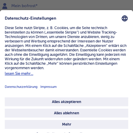
Mein bofrost*
www.bofrost.de
service@bofrost.de
0800 - 000 19 18
Mo.-Fr.: 7-21 Uhr Sa: 8-16 Uhr
Service
Unternehmen
Über uns