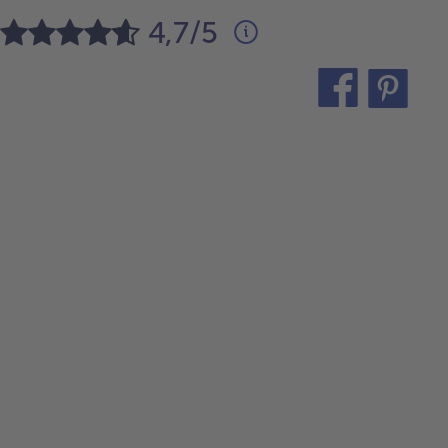
4,7/5
teilen
pin
it