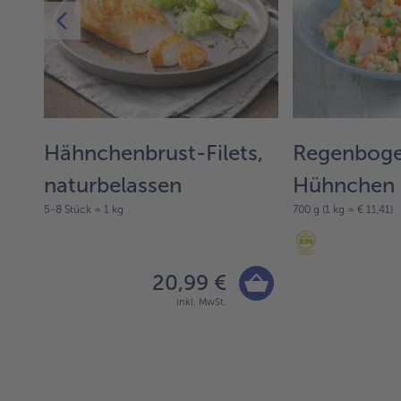
Hähnchenbrust-Filets,
Regenboge
naturbelassen
Hühnchen
5-8 Stück = 1 kg
700 g (1 kg = € 11,41)
20,99 €
inkl. MwSt.