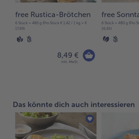
free Rustica-Brötchen
free Sonnt
6 Stück = 480 g (Pro Stück € 1,42 / 1 kg = €
6 Stück = 480 g (Pro S
17,69)
16,65)
8,49 €
inkl. MwSt.
Das könnte dich auch interessieren