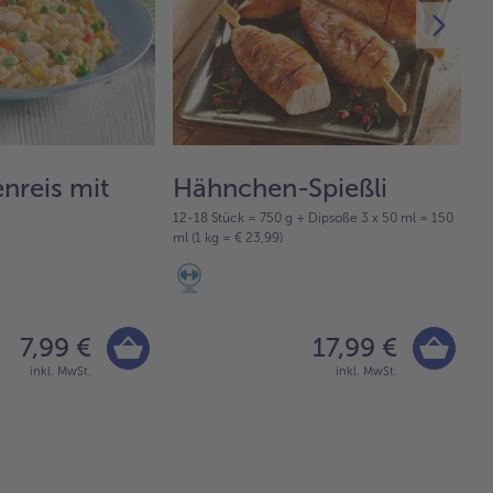
nreis mit
Hähnchen-Spießli
H
12-18 Stück = 750 g + Dipsoße 3 x 50 ml = 150
75
ml (1 kg = € 23,99)
7,99 €
17,99 €
inkl. MwSt.
inkl. MwSt.