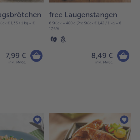
agsbrötchen
free Laugenstangen
f
tück € 1,33 / 1 kg = €
6 Stück = 480 g (Pro Stück € 1,42 / 1 kg = €
g
17,69)
40
7,99 €
8,49 €
inkl. MwSt.
inkl. MwSt.