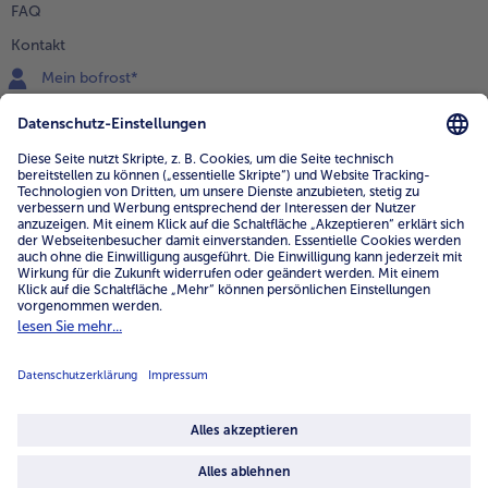
FAQ
Kontakt
Mein bofrost*
www.bofrost.de
service@bofrost.de
0800 - 000 19 18
Mo.-Fr.: 7-21 Uhr Sa: 8-16 Uhr
Service
Unternehmen
Über uns