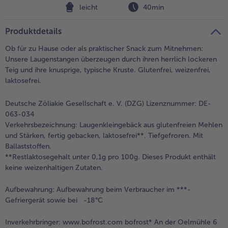
Füllungen
leicht
40min
Weiterempfehlen & profitiere
Produktdetails
Ob für zu Hause oder als praktischer Snack zum Mitnehmen:
Unsere Laugenstangen überzeugen durch ihren herrlich lockeren
Teig und ihre knusprige, typische Kruste. Glutenfrei, weizenfrei,
laktosefrei.
Deutsche Zöliakie Gesellschaft e. V. (DZG) Lizenznummer: DE-
063-034
Verkehrsbezeichnung:
Laugenkleingebäck aus glutenfreien Mehlen
und Stärken, fertig gebacken, laktosefrei**. Tiefgefroren. Mit
Ballaststoffen.
**Restlaktosegehalt unter 0,1g pro 100g. Dieses Produkt enthält
keine weizenhaltigen Zutaten.
Aufbewahrung:
Aufbewahrung beim Verbraucher im ***-
Gefriergerät sowie bei -18°C
Inverkehrbringer:
www.bofrost.com bofrost* An der Oelmühle 6