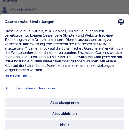
Kontakt
Mein bofrost*
www.bofrost.de
service@bofrost.de
0800 - 000 19 18
Mo.-Fr.: 7-21 Uhr Sa: 8-16 Uhr
Service
Unternehmen
Über uns