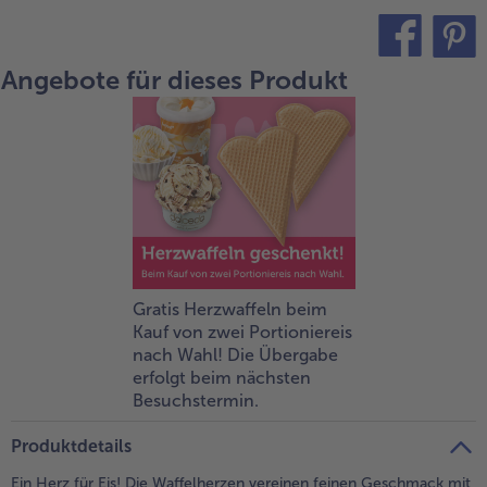
alle Brot & Brötchen
alle Für die Heißluftfritteuse
Kuchen & Torten
bofrost*free
Angebote für dieses Produkt
teilen
pin it
alle Kuchen & Torten
alle bofrost*free
Süßspeisen
bofrost*high Protein
alle Süßspeisen
alle bofrost*high Protein
Obst
bofrost*plus.
alle Obst
alle bofrost*plus.
Wein & Spirituosen
alle Wein & Spirituosen
Küchenutensilien
Gratis Herzwaffeln beim
Kauf von zwei Portioniereis
alle Küchenutensilien
nach Wahl! Die Übergabe
erfolgt beim nächsten
Besuchstermin.
Produktdetails
Ein Herz für Eis! Die Waffelherzen vereinen feinen Geschmack mit