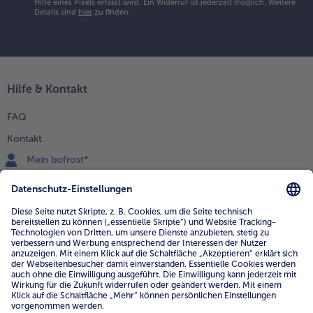
Hilfe eines Pixels erfasst wird. Ein Widerruf ist jederzeit möglich.
Weitere
Details sind
hier
zu finden.
Hilfe & Kontakt
FAQ
Kontakt
Mein bofrost*
www.bofrost.de
service@bofrost.de
0800 - 000 19 18
Mo.-Fr.: 7-21 Uhr Sa: 8-16 Uhr
Service