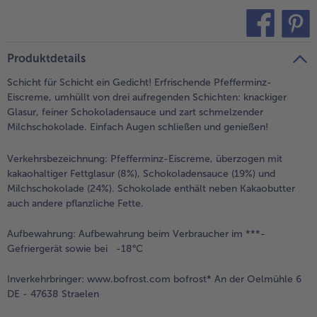
alle Brot & Brötchen
alle Für die Heißluftfritteuse
Kuchen & Torten
bofrost*free
teilen
pin it
alle Kuchen & Torten
alle bofrost*free
Produktdetails
Süßspeisen
bofrost*high Protein
Schicht für Schicht ein Gedicht! Erfrischende Pfefferminz-
alle Süßspeisen
alle bofrost*high Protein
Eiscreme, umhüllt von drei aufregenden Schichten: knackiger
Obst
bofrost*plus.
Glasur, feiner Schokoladensauce und zart schmelzender
Milchschokolade. Einfach Augen schließen und genießen!
alle Obst
alle bofrost*plus.
Wein & Spirituosen
Verkehrsbezeichnung:
Pfefferminz-Eiscreme, überzogen mit
kakaohaltiger Fettglasur (8%), Schokoladensauce (19%) und
alle Wein & Spirituosen
Milchschokolade (24%). Schokolade enthält neben Kakaobutter
Küchenutensilien
auch andere pflanzliche Fette.
alle Küchenutensilien
Aufbewahrung:
Aufbewahrung beim Verbraucher im ***-
Gefriergerät sowie bei -18°C
Inverkehrbringer:
www.bofrost.com bofrost* An der Oelmühle 6
DE - 47638 Straelen