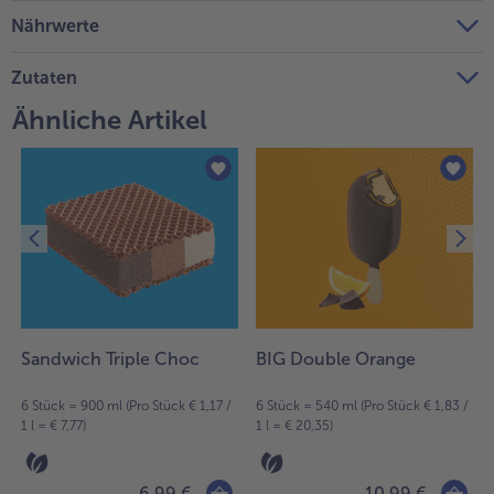
Nährwerte
Weiterempfehlen & profitiere
Zutaten
Ähnliche Artikel
Sandwich Triple Choc
BIG Double Orange
4
6 Stück = 900 ml (Pro Stück € 1,17 /
6 Stück = 540 ml (Pro Stück € 1,83 /
1 l = € 7,77)
1 l = € 20,35)
6,99 €
10,99 €