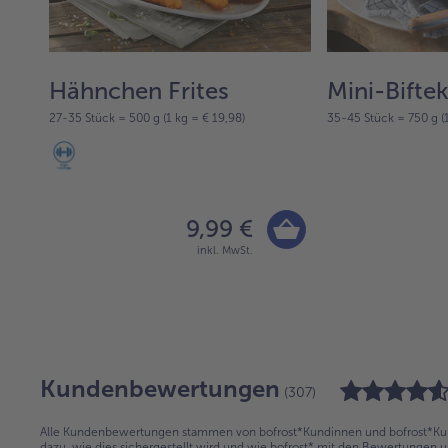
%
Hähnchen Frites
Mini-Biftek
27-35 Stück = 500 g (1 kg = € 19,98)
35-45 Stück = 750 g (1
9,99 €
inkl. MwSt.
Kundenbewertungen
(307)
Alle Kundenbewertungen stammen von bofrost*Kundinnen und bofrost*Kund
dazu, wie dies sichergestellt wird und wie bofrost* mit den Bewertungen 