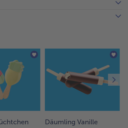
rüchtchen
Däumling Vanille
F