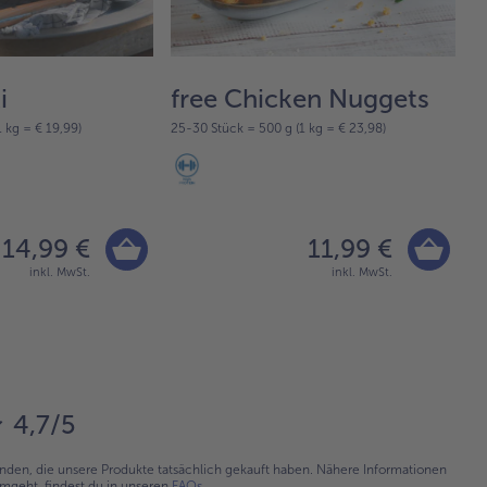
i
free Chicken Nuggets
T
 kg = € 19,99)
25-30 Stück = 500 g (1 kg = € 23,98)
1 
14,99 €
11,99 €
inkl. MwSt.
inkl. MwSt.
4,7/5
en, die unsere Produkte tatsächlich gekauft haben. Nähere Informationen
umgeht, findest du in unseren
FAQs
.