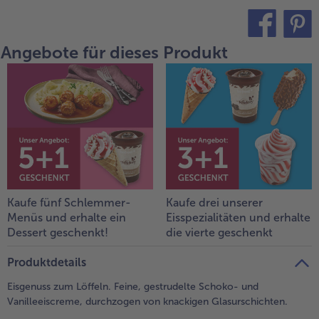
alle Brot & Brötchen
alle Für die Heißluftfritteuse
Kuchen & Torten
bofrost*free
Angebote für dieses Produkt
teilen
pin it
alle Kuchen & Torten
alle bofrost*free
Süßspeisen
bofrost*high Protein
alle Süßspeisen
alle bofrost*high Protein
Obst
bofrost*plus.
alle Obst
alle bofrost*plus.
Wein & Spirituosen
alle Wein & Spirituosen
Küchenutensilien
Kaufe fünf Schlemmer-
Kaufe drei unserer
Menüs und erhalte ein
Eisspezialitäten und erhalte
alle Küchenutensilien
Dessert geschenkt!
die vierte geschenkt
Produktdetails
Eisgenuss zum Löffeln. Feine, gestrudelte Schoko- und
Vanilleeiscreme, durchzogen von knackigen Glasurschichten.