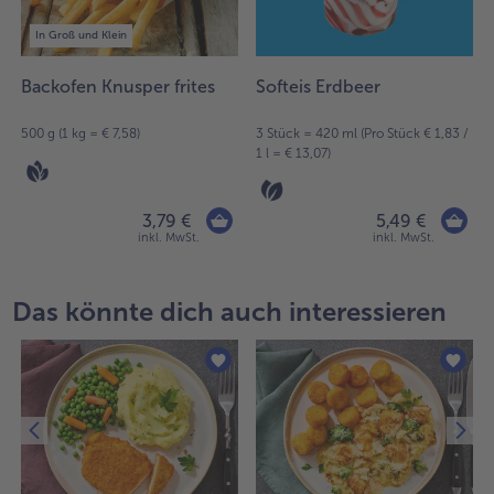
In Groß und Klein
Backofen Knusper frites
Softeis Erdbeer
500 g (1 kg = € 7,58)
3 Stück = 420 ml (Pro Stück € 1,83 /
1 l = € 13,07)
3,79 €
5,49 €
inkl. MwSt.
inkl. MwSt.
Das könnte dich auch interessieren