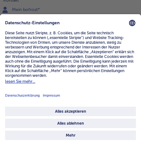
Kontakt
Mein bofrost*
www.bofrost.de
service@bofrost.de
0800 - 000 19 18
Mo.-Fr.: 7-21 Uhr Sa: 8-16 Uhr
Service
Unternehmen
Über uns