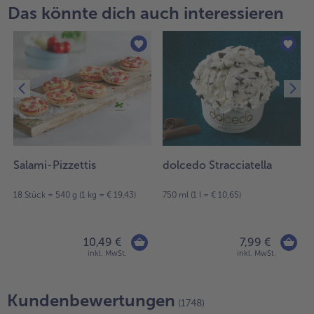
Das könnte dich auch interessieren
Salami-Pizzettis
dolcedo Stracciatella
18 Stück = 540 g (1 kg = € 19,43)
750 ml (1 l = € 10,65)
10,49 €
7,99 €
inkl. MwSt.
inkl. MwSt.
Kundenbewertungen
(1748)