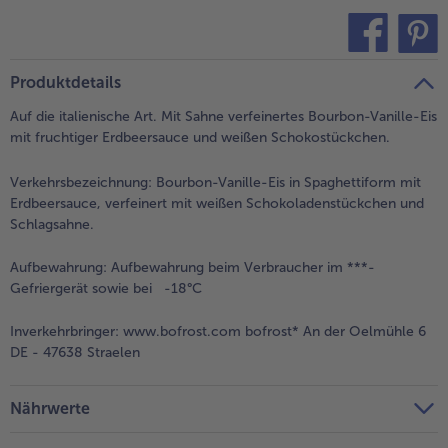
alle Brot & Brötchen
alle Für die Heißluftfritteuse
Kuchen & Torten
bofrost*free
teilen
pin it
alle Kuchen & Torten
alle bofrost*free
Produktdetails
Süßspeisen
bofrost*high Protein
Auf die italienische Art. Mit Sahne verfeinertes Bourbon-Vanille-Eis
alle Süßspeisen
alle bofrost*high Protein
mit fruchtiger Erdbeersauce und weißen Schokostückchen.
Obst
bofrost*plus.
Verkehrsbezeichnung:
Bourbon-Vanille-Eis in Spaghettiform mit
alle Obst
alle bofrost*plus.
Erdbeersauce, verfeinert mit weißen Schokoladenstückchen und
Wein & Spirituosen
Schlagsahne.
alle Wein & Spirituosen
Aufbewahrung:
Aufbewahrung beim Verbraucher im ***-
Küchenutensilien
Gefriergerät sowie bei -18°C
alle Küchenutensilien
Inverkehrbringer:
www.bofrost.com bofrost* An der Oelmühle 6
DE - 47638 Straelen
Nährwerte