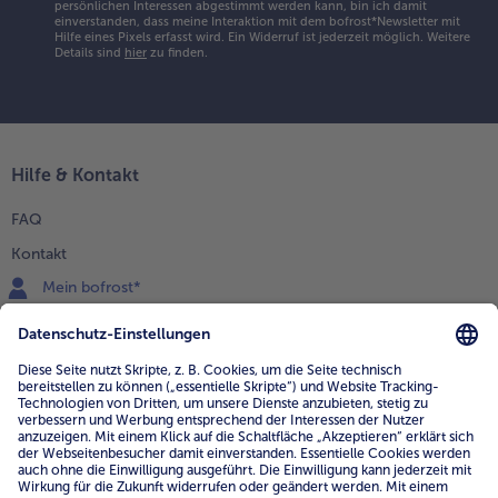
persönlichen Interessen abgestimmt werden kann, bin ich damit
einverstanden, dass meine Interaktion mit dem bofrost*Newsletter mit
Hilfe eines Pixels erfasst wird. Ein Widerruf ist jederzeit möglich.
Weitere
Details sind
hier
zu finden.
Hilfe & Kontakt
FAQ
Kontakt
Mein bofrost*
www.bofrost.de
service@bofrost.de
0800 - 000 19 18
Mo.-Fr.: 7-21 Uhr Sa: 8-16 Uhr
Service