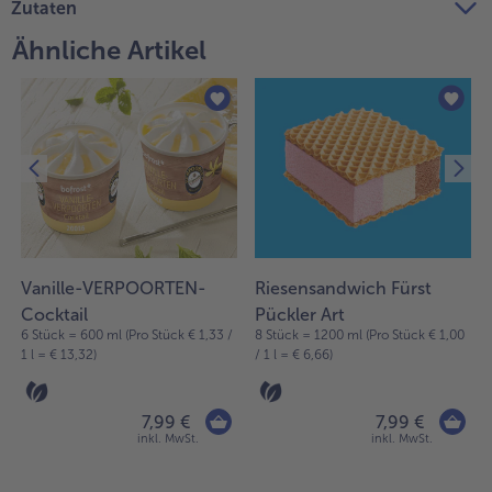
Zutaten
Weiterempfehlen & profitiere
Ähnliche Artikel
Vanille-VERPOORTEN-
Riesensandwich Fürst
Cocktail
Pückler Art
6 Stück = 600 ml (Pro Stück € 1,33 /
8 Stück = 1200 ml (Pro Stück € 1,00
1 l = € 13,32)
/ 1 l = € 6,66)
7,99 €
7,99 €
inkl. MwSt.
inkl. MwSt.