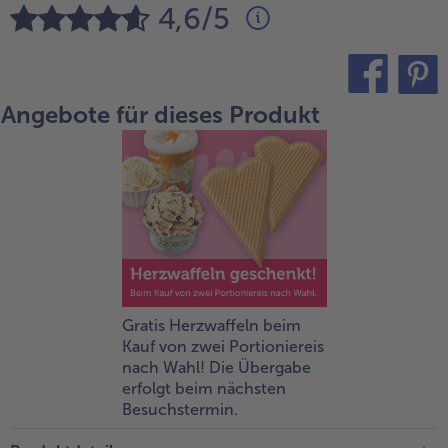
4,6/5
alle Brot & Brötchen
alle Für die Heißluftfritteuse
Kuchen & Torten
bofrost*free
alle Kuchen & Torten
alle bofrost*free
Süßspeisen
bofrost*high Protein
Angebote für dieses Produkt
teilen
pin it
alle Süßspeisen
alle bofrost*high Protein
Obst
bofrost*plus.
alle Obst
alle bofrost*plus.
Wein & Spirituosen
alle Wein & Spirituosen
Küchenutensilien
alle Küchenutensilien
Gratis Herzwaffeln beim
Kauf von zwei Portioniereis
nach Wahl! Die Übergabe
erfolgt beim nächsten
Besuchstermin.