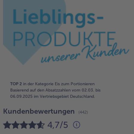
alle Brot & Brötchen
alle Für die Heißluftfritteuse
Kuchen & Torten
bofrost*free
alle Kuchen & Torten
alle bofrost*free
Süßspeisen
bofrost*high Protein
alle Süßspeisen
alle bofrost*high Protein
Obst
bofrost*plus.
alle Obst
alle bofrost*plus.
Wein & Spirituosen
alle Wein & Spirituosen
Küchenutensilien
TOP 2
in der Kategorie Eis zum Portionieren
Basierend auf den Absatzzahlen vom 02.03. bis
alle Küchenutensilien
06.09.2025 im Vertriebsgebiet Deutschland.
Kundenbewertungen
(442)
4,7/5