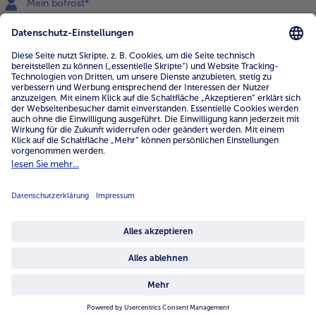
Mein bofrost*
www.bofrost.de
service@bofrost.de
0800 - 000 19 18
Mo.-Fr.: 7-21 Uhr Sa: 8-16 Uhr
Service
Unternehmen
Über uns