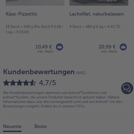
Käse-Pizzettis
Lachsfilet, naturbelassen
1
18 Stück = 540 g (Pro Stück € 0,58 /
4 Stück = 480 g (1 kg = € 43,73)
1 kg = € 19,43)
10,49 €
20,99 €
inkl. MwSt.
inkl. MwSt.
Kundenbewertungen
(442)
4,7/5
Alle Kundenbewertungen stammen von bofrost*Kundinnen und
bofrost*Kunden, die unsere Produkte tatsächlich gekauft haben. Nähere
Informationen dazu, wie dies sichergestellt wird und wie bofrost* mit den
Bewertungen umgeht, findest du in unseren
FAQs
.
Neueste
Beste