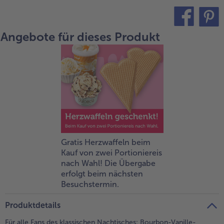
alle Brot & Brötchen
alle Für die Heißluftfritteuse
Kuchen & Torten
bofrost*free
Angebote für dieses Produkt
teilen
pin it
alle Kuchen & Torten
alle bofrost*free
Süßspeisen
bofrost*high Protein
alle Süßspeisen
alle bofrost*high Protein
Obst
bofrost*plus.
alle Obst
alle bofrost*plus.
Wein & Spirituosen
alle Wein & Spirituosen
Küchenutensilien
Gratis Herzwaffeln beim
Kauf von zwei Portioniereis
alle Küchenutensilien
nach Wahl! Die Übergabe
erfolgt beim nächsten
Besuchstermin.
Produktdetails
Für alle Fans des klassischen Nachtisches: Bourbon-Vanille-