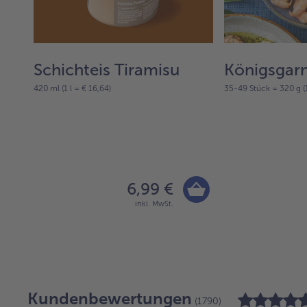
he
Schichteis Tiramisu
Königsgar
420 ml (1 l = € 16,64)
35-49 Stück = 320 g (1
6,99 €
inkl. MwSt.
Kundenbewertungen
(1790)