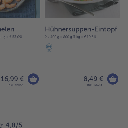
nelen
Hühnersuppen-Eintopf
L
 kg = € 53,09)
2 x 400 g = 800 g (1 kg = € 10,61)
75
16,99 €
8,49 €
inkl. MwSt.
inkl. MwSt.
4,8/5