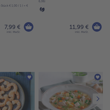
6,06)
Stück € 1,00 / 1 l = €
6 
19
7,99 €
11,99 €
inkl. MwSt.
inkl. MwSt.