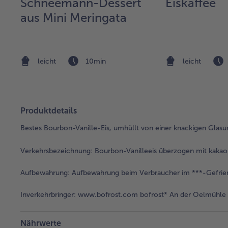
Schneemann-Dessert
Eiskaffee
aus Mini Meringata
leicht
10min
leicht
Produktdetails
Bestes Bourbon-Vanille-Eis, umhüllt von einer knackigen Glasu
Verkehrsbezeichnung:
Bourbon-Vanilleeis überzogen mit kakaoha
Aufbewahrung:
Aufbewahrung beim Verbraucher im ***-Gefrie
Inverkehrbringer:
www.bofrost.com bofrost* An der Oelmühle 6
Nährwerte