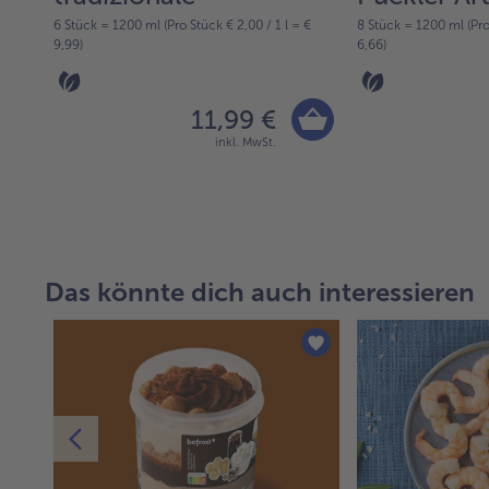
6 Stück = 1200 ml (Pro Stück € 2,00 / 1 l = €
8 Stück = 1200 ml (Pro 
9,99)
6,66)
11,99 €
inkl. MwSt.
Das könnte dich auch interessieren