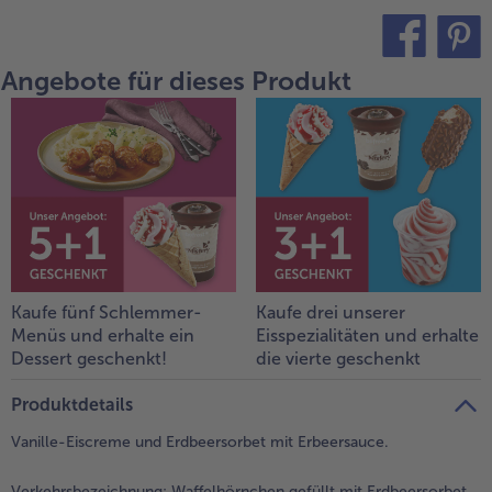
alle Brot & Brötchen
alle Für die Heißluftfritteuse
Kuchen & Torten
bofrost*free
Angebote für dieses Produkt
teilen
pin it
alle Kuchen & Torten
alle bofrost*free
Süßspeisen
bofrost*high Protein
alle Süßspeisen
alle bofrost*high Protein
Obst
bofrost*plus.
alle Obst
alle bofrost*plus.
Wein & Spirituosen
alle Wein & Spirituosen
Küchenutensilien
Kaufe fünf Schlemmer-
Kaufe drei unserer
Menüs und erhalte ein
Eisspezialitäten und erhalte
alle Küchenutensilien
Dessert geschenkt!
die vierte geschenkt
Produktdetails
Vanille-Eiscreme und Erdbeersorbet mit Erbeersauce.
Verkehrsbezeichnung:
Waffelhörnchen gefüllt mit Erdbeersorbet,