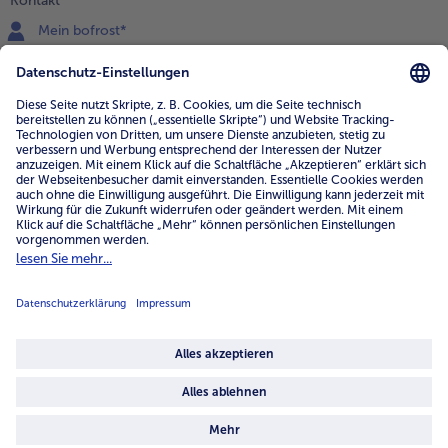
Kontakt
Mein bofrost*
www.bofrost.de
service@bofrost.de
0800 - 000 19 18
Mo.-Fr.: 7-21 Uhr Sa: 8-16 Uhr
Service
Unternehmen
Über uns