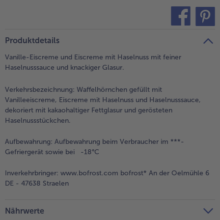
alle Brot & Brötchen
alle Für die Heißluftfritteuse
Kuchen & Torten
bofrost*free
teilen
pin it
alle Kuchen & Torten
alle bofrost*free
Produktdetails
Süßspeisen
bofrost*high Protein
Vanille-Eiscreme und Eiscreme mit Haselnuss mit feiner
alle Süßspeisen
alle bofrost*high Protein
Haselnusssauce und knackiger Glasur.
Obst
bofrost*plus.
Verkehrsbezeichnung:
Waffelhörnchen gefüllt mit
alle Obst
alle bofrost*plus.
Vanilleeiscreme, Eiscreme mit Haselnuss und Haselnusssauce,
Wein & Spirituosen
dekoriert mit kakaohaltiger Fettglasur und gerösteten
Haselnussstückchen.
alle Wein & Spirituosen
Küchenutensilien
Aufbewahrung:
Aufbewahrung beim Verbraucher im ***-
Gefriergerät sowie bei -18°C
alle Küchenutensilien
Inverkehrbringer:
www.bofrost.com bofrost* An der Oelmühle 6
DE - 47638 Straelen
Nährwerte