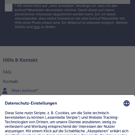
*
Mit einem Klick auf „Jetzt anmelden" bestätige ich, dass ich den
bofrost*Newsletter abonnieren möchte. Damit dieser auf meine
persönlichen Interessen abgestimmt werden kann, bin ich damit
einverstanden, dass meine Interaktion mit dem bofrost*Newsletter mit
Hilfe eines Pixels erfasst wird. Ein Widerruf ist jederzeit möglich.
Weitere
Details sind
hier
zu finden.
Hilfe & Kontakt
FAQ
Kontakt
Mein bofrost*
www.bofrost.de
service@bofrost.de
0800 - 000 19 18
Mo.-Fr.: 7-21 Uhr Sa: 8-16 Uhr