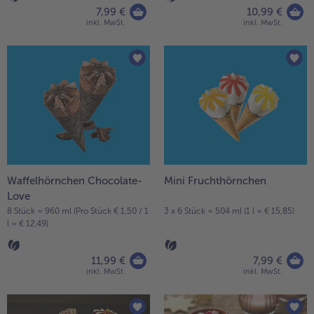
7,99 €
10,99 €
inkl. MwSt.
inkl. MwSt.
Waffelhörnchen Chocolate-
Mini Fruchthörnchen
Love
8 Stück = 960 ml (Pro Stück € 1,50 / 1
3 x 6 Stück = 504 ml (1 l = € 15,85)
l = € 12,49)
11,99 €
7,99 €
inkl. MwSt.
inkl. MwSt.