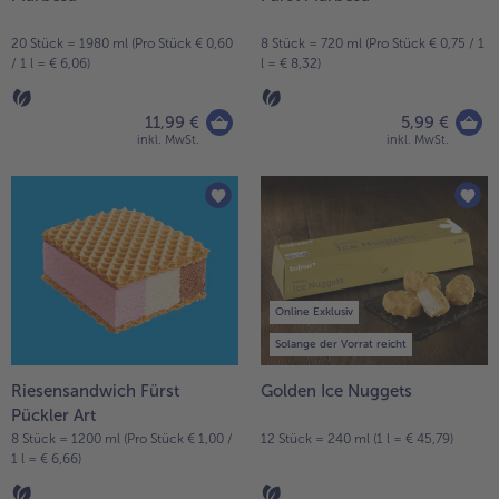
Weiterempfehlen & profitiere
20 Stück = 1980 ml (Pro Stück € 0,60
8 Stück = 720 ml (Pro Stück € 0,75 / 1
/ 1 l = € 6,06)
l = € 8,32)
11,99 €
5,99 €
inkl. MwSt.
inkl. MwSt.
Online Exklusiv
Solange der Vorrat reicht
Riesensandwich Fürst
Golden Ice Nuggets
Pückler Art
8 Stück = 1200 ml (Pro Stück € 1,00 /
12 Stück = 240 ml (1 l = € 45,79)
1 l = € 6,66)