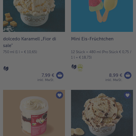
dolcedo Karamell „Fior di
Mini Eis-Früchtchen
sale"
750 ml (1 l = € 10,65)
12 Stück = 480 ml (Pro Stück € 0,75 /
1 l = € 18,73)
7,99 €
8,99 €
inkl. MwSt.
inkl. MwSt.