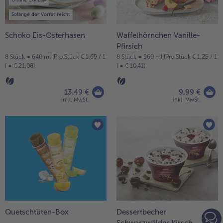
Online Exklusiv
Solange der Vorrat reicht
Schoko Eis-Osterhasen
Waffelhörnchen Vanille-
Pfirsich
8 Stück = 640 ml (Pro Stück € 1,69 / 1
8 Stück = 960 ml (Pro Stück € 1,25 / 1
l = € 21,08)
l = € 10,41)
13,49 €
9,99 €
inkl. MwSt.
inkl. MwSt.
Quetschtüten-Box
Dessertbecher