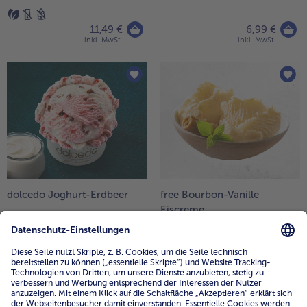
11,49 €
6,99 €
inkl. MwSt.
inkl. MwSt.
dolcedo Joghurt-Erdbeer
free Bourbon-Vanille
Eiscreme
750 ml (1 l = € 10,65)
950 ml (1 l = € 8,41)
7,99 €
7,99 €
inkl. MwSt.
inkl. MwSt.