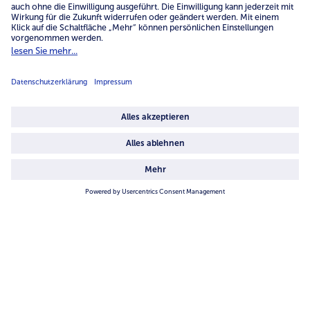
Vanille-Schoko-Becher
Frucht-Sorbet Mango-
Maracuja
8 Stück = 800 ml (Pro Stück € 1,00 / 1
4 Stück = 400 ml (Pro Stück € 1,87 / 1
l = € 9,99)
l = € 18,73)
7,99 €
7,49 €
inkl. MwSt.
inkl. MwSt.