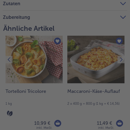
Zutaten
Weiterempfehlen & profitiere
Zubereitung
Ähnliche Artikel
Tortelloni Tricolore
Maccaroni-Käse-Auflauf
1 kg
2 x 400 g = 800 g (1 kg = € 14,36)
10,99 €
11,49 €
inkl. MwSt.
inkl. MwSt.