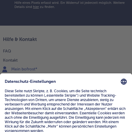
Hilfe eines Pixels erfasst wird. Ein Widerruf ist jederzeit möglich.
Weitere
Details sind
hier
zu finden.
Hilfe & Kontakt
FAQ
Kontakt
Mein bofrost*
www.bofrost.de
service@bofrost.de
0800 - 000 19 18
Mo.-Fr.: 7-21 Uhr Sa: 8-16 Uhr
Service