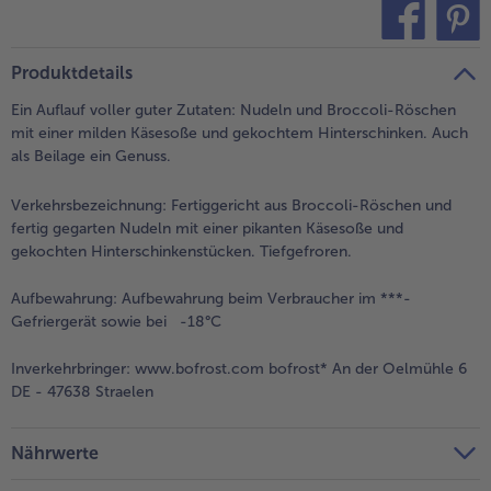
alle Brot & Brötchen
alle Für die Heißluftfritteuse
Kuchen & Torten
bofrost*free
teilen
pin it
Produktdetails
alle Kuchen & Torten
alle bofrost*free
Süßspeisen
bofrost*high Protein
Ein Auflauf voller guter Zutaten: Nudeln und Broccoli-Röschen
mit einer milden Käsesoße und gekochtem Hinterschinken. Auch
alle Süßspeisen
alle bofrost*high Protein
als Beilage ein Genuss.
Obst
bofrost*plus.
Verkehrsbezeichnung:
Fertiggericht aus Broccoli-Röschen und
alle Obst
alle bofrost*plus.
fertig gegarten Nudeln mit einer pikanten Käsesoße und
Wein & Spirituosen
gekochten Hinterschinkenstücken. Tiefgefroren.
alle Wein & Spirituosen
Aufbewahrung:
Aufbewahrung beim Verbraucher im ***-
Küchenutensilien
Gefriergerät sowie bei -18°C
alle Küchenutensilien
Inverkehrbringer:
www.bofrost.com bofrost* An der Oelmühle 6
DE - 47638 Straelen
Nährwerte