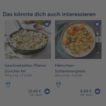
Das könnte dich auch interessieren
Geschnetzeltes-Pfanne
Hähnchen-
Züricher Art
Schlemmergratin
750 g (1 kg = € 13,99)
420 g (1 kg = € 21,40)
10,49 €
8,99 €
inkl. MwSt.
inkl. MwSt.