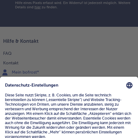
Hilfe eines Pixels erfasst wird. Ein Widerruf ist jederzeit möglich.
Weitere
Details sind
hier
zu finden.
Hilfe & Kontakt
FAQ
Kontakt
Mein bofrost*
www.bofrost.de
service@bofrost.de
0800 - 000 19 18
Mo.-Fr.: 7-21 Uhr Sa: 8-16 Uhr
Service