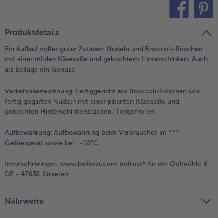
alle Brot & Brötchen
alle Für die Heißluftfritteuse
Kuchen & Torten
bofrost*free
teilen
pin it
Produktdetails
alle Kuchen & Torten
alle bofrost*free
Süßspeisen
bofrost*high Protein
Ein Auflauf voller guter Zutaten: Nudeln und Broccoli-Röschen
mit einer milden Käsesoße und gekochtem Hinterschinken. Auch
alle Süßspeisen
alle bofrost*high Protein
als Beilage ein Genuss.
Obst
bofrost*plus.
Verkehrsbezeichnung:
Fertiggericht aus Broccoli-Röschen und
alle Obst
alle bofrost*plus.
fertig gegarten Nudeln mit einer pikanten Käsesoße und
Wein & Spirituosen
gekochten Hinterschinkenstücken. Tiefgefroren.
alle Wein & Spirituosen
Aufbewahrung:
Aufbewahrung beim Verbraucher im ***-
Küchenutensilien
Gefriergerät sowie bei -18°C
alle Küchenutensilien
Inverkehrbringer:
www.bofrost.com bofrost* An der Oelmühle 6
DE - 47638 Straelen
Nährwerte