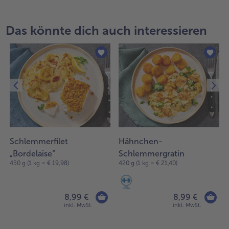
Das könnte dich auch interessieren
Schlemmerfilet
Hähnchen-
„Bordelaise“
Schlemmergratin
450 g (1 kg = € 19,98)
420 g (1 kg = € 21,40)
8,99 €
8,99 €
inkl. MwSt.
inkl. MwSt.