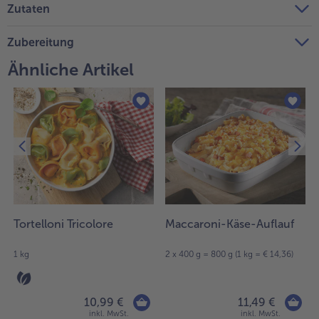
Zutaten
Weiterempfehlen & profitiere
Zubereitung
Ähnliche Artikel
Tortelloni Tricolore
Maccaroni-Käse-Auflauf
1 kg
2 x 400 g = 800 g (1 kg = € 14,36)
10,99 €
11,49 €
inkl. MwSt.
inkl. MwSt.