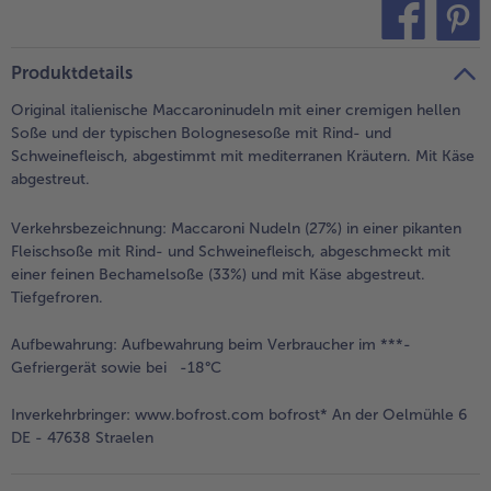
alle Brot & Brötchen
alle Für die Heißluftfritteuse
Kuchen & Torten
bofrost*free
teilen
pin it
Produktdetails
alle Kuchen & Torten
alle bofrost*free
Süßspeisen
bofrost*high Protein
Original italienische Maccaroninudeln mit einer cremigen hellen
Soße und der typischen Bolognesesoße mit Rind- und
alle Süßspeisen
alle bofrost*high Protein
Schweinefleisch, abgestimmt mit mediterranen Kräutern. Mit Käse
Obst
bofrost*plus.
abgestreut.
alle Obst
alle bofrost*plus.
Verkehrsbezeichnung:
Maccaroni Nudeln (27%) in einer pikanten
Wein & Spirituosen
Fleischsoße mit Rind- und Schweinefleisch, abgeschmeckt mit
einer feinen Bechamelsoße (33%) und mit Käse abgestreut.
alle Wein & Spirituosen
Tiefgefroren.
Küchenutensilien
Aufbewahrung:
Aufbewahrung beim Verbraucher im ***-
alle Küchenutensilien
Gefriergerät sowie bei -18°C
Inverkehrbringer:
www.bofrost.com bofrost* An der Oelmühle 6
DE - 47638 Straelen