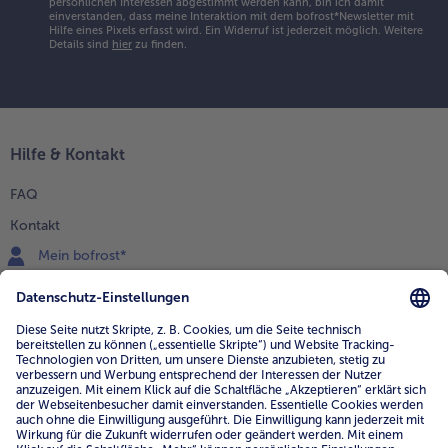
persönlichen Interessen abgestimmt werden kann, bin ich damit
einverstanden, dass meine Interaktion mit dem bofrost*Newsletter mit
Hilfe eines Pixels erfasst wird. Ein Widerruf ist jederzeit möglich.
Weitere
Details sind
hier
zu finden.
Hilfe & Kontakt
FAQ
Kontakt
Mein bofrost*
www.bofrost.de
service@bofrost.de
0800 - 000 19 18
Mo.-Fr.: 7-21 Uhr Sa: 8-16 Uhr
Service