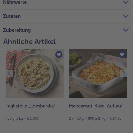
Nährwerte
Weiterempfehlen & profitiere
Zutaten
Zubereitung
Ähnliche Artikel
Tagliatelle „Lombardia“
Maccaroni-Käse-Auflauf
750 g (1 kg = € 17,99)
2 x 400 g = 800 g (1 kg = € 14,36)