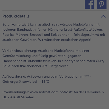
alle Brot & Brötchen
alle Für die Heißluftfritteuse
Kuchen & Torten
bofrost*free
teilen
pin it
Produktdetails
alle Kuchen & Torten
alle bofrost*free
Süßspeisen
bofrost*high Protein
So unkompliziert kann asiatisch sein: würzige Nudelpfanne mit
leckeren Bandnudeln, feinen Hähnchenbrust-Außenfiletstücken,
alle Süßspeisen
alle bofrost*high Protein
Paprika, Möhren, Broccoli und Sojabohnen – fein abgestimmt mit
Obst
bofrost*plus.
asiatischen Gewürzen. Wir wünschen exotischen Appetit!
alle Obst
alle bofrost*plus.
Verkehrsbezeichnung:
Asiatische Nudelpfanne mit einer
Wein & Spirituosen
Gemüsemischung und flüssig gewürzten, gegarten
Hähnchenbrust-Außenfiletstücken, in einer typischen roten Curry
alle Wein & Spirituosen
Soße nach thailändischer Art. Tiefgefroren.
Küchenutensilien
Aufbewahrung:
Aufbewahrung beim Verbraucher im ***-
alle Küchenutensilien
Gefriergerät sowie bei -18°C
Inverkehrbringer:
www.bofrost.com bofrost* An der Oelmühle 6
DE - 47638 Straelen