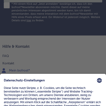
*
Mit einem Klick auf „Jetzt anmelden" bestätige ich, dass ich den
bofrost*Newsletter abonnieren möchte. Damit dieser auf meine
persönlichen Interessen abgestimmt werden kann, bin ich damit
einverstanden, dass meine Interaktion mit dem bofrost*Newsletter mit
Hilfe eines Pixels erfasst wird. Ein Widerruf ist jederzeit möglich.
Weitere
Details sind
hier
zu finden.
Hilfe & Kontakt
FAQ
Kontakt
Mein bofrost*
www.bofrost.de
service@bofrost.de
0800 - 000 19 18
Mo.-Fr.: 7-21 Uhr Sa: 8-16 Uhr