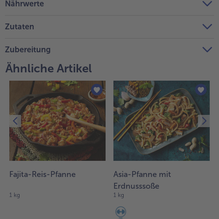
Nährwerte
Weiterempfehlen & profitiere
Zutaten
Zubereitung
Ähnliche Artikel
Fajita-Reis-Pfanne
Asia-Pfanne mit
Erdnusssoße
1 kg
1 kg