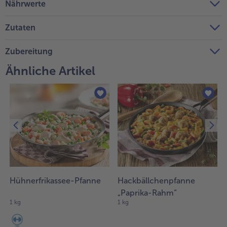
Nährwerte
Weiterempfehlen & profitiere
Zutaten
Zubereitung
Ähnliche Artikel
Hühnerfrikassee-Pfanne
Hackbällchenpfanne
„Paprika-Rahm“
1 kg
1 kg