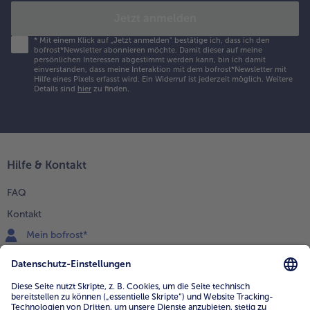
Jetzt anmelden
*
Mit einem Klick auf „Jetzt anmelden" bestätige ich, dass ich den
bofrost*Newsletter abonnieren möchte. Damit dieser auf meine
persönlichen Interessen abgestimmt werden kann, bin ich damit
einverstanden, dass meine Interaktion mit dem bofrost*Newsletter mit
Hilfe eines Pixels erfasst wird. Ein Widerruf ist jederzeit möglich.
Weitere
Details sind
hier
zu finden.
Hilfe & Kontakt
FAQ
Kontakt
Mein bofrost*
www.bofrost.de
service@bofrost.de
0800 - 000 19 18