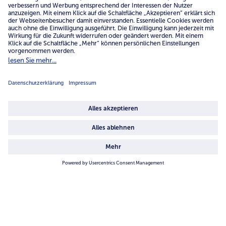
Mo.-Fr.: 7-21 Uhr Sa: 8-16 Uhr
Service
Unternehmen
Über uns
4.6/5
82442 reviews