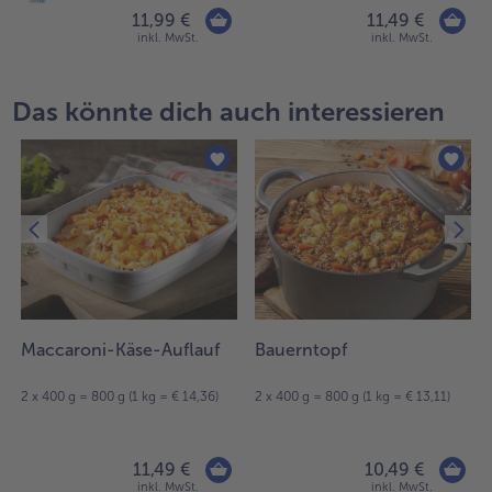
11,99 €
11,49 €
inkl. MwSt.
inkl. MwSt.
Das könnte dich auch interessieren
Maccaroni-Käse-Auflauf
Bauerntopf
2 x 400 g = 800 g (1 kg = € 14,36)
2 x 400 g = 800 g (1 kg = € 13,11)
11,49 €
10,49 €
inkl. MwSt.
inkl. MwSt.