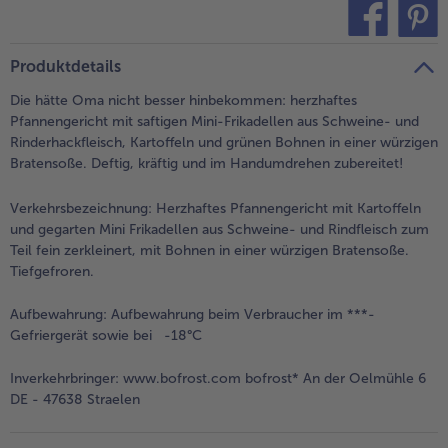
alle Brot & Brötchen
alle Für die Heißluftfritteuse
Kuchen & Torten
bofrost*free
teilen
pin it
Produktdetails
alle Kuchen & Torten
alle bofrost*free
Süßspeisen
bofrost*high Protein
Die hätte Oma nicht besser hinbekommen: herzhaftes
Pfannengericht mit saftigen Mini-Frikadellen aus Schweine- und
alle Süßspeisen
alle bofrost*high Protein
Rinderhackfleisch, Kartoffeln und grünen Bohnen in einer würzigen
Obst
bofrost*plus.
Bratensoße. Deftig, kräftig und im Handumdrehen zubereitet!
alle Obst
alle bofrost*plus.
Verkehrsbezeichnung:
Herzhaftes Pfannengericht mit Kartoffeln
Wein & Spirituosen
und gegarten Mini Frikadellen aus Schweine- und Rindfleisch zum
Teil fein zerkleinert, mit Bohnen in einer würzigen Bratensoße.
alle Wein & Spirituosen
Tiefgefroren.
Küchenutensilien
Aufbewahrung:
Aufbewahrung beim Verbraucher im ***-
alle Küchenutensilien
Gefriergerät sowie bei -18°C
Inverkehrbringer:
www.bofrost.com bofrost* An der Oelmühle 6
DE - 47638 Straelen