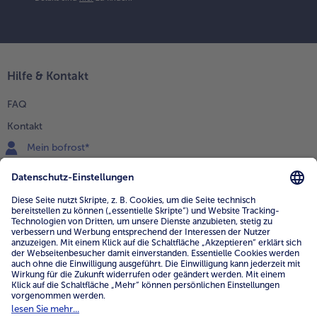
Hilfe & Kontakt
FAQ
Kontakt
Mein bofrost*
www.bofrost.de
service@bofrost.de
0800 - 000 19 18
Mo.-Fr.: 7-21 Uhr Sa: 8-16 Uhr
Service
Unternehmen