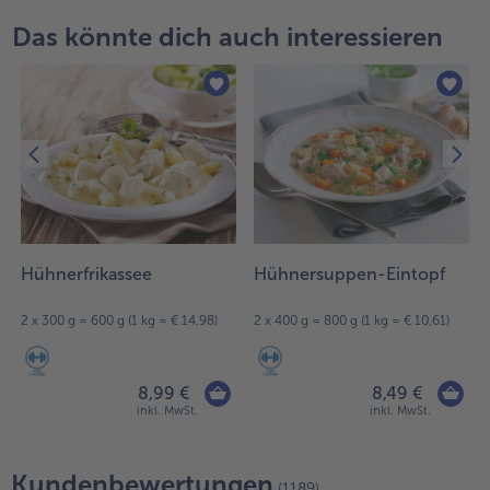
Das könnte dich auch interessieren
Hühnerfrikassee
Hühnersuppen-Eintopf
2 x 300 g = 600 g (1 kg = € 14,98)
2 x 400 g = 800 g (1 kg = € 10,61)
8,99 €
8,49 €
inkl. MwSt.
inkl. MwSt.
Kundenbewertungen
(1189)