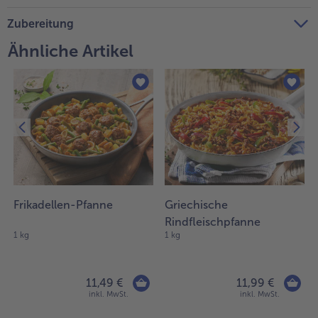
Weiterempfehlen & profitiere
Zubereitung
Ähnliche Artikel
Frikadellen-Pfanne
Griechische
Rindfleischpfanne
1 kg
1 kg
11,49 €
11,99 €
inkl. MwSt.
inkl. MwSt.