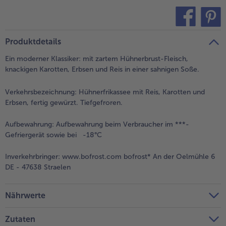
alle Brot & Brötchen
alle Für die Heißluftfritteuse
Kuchen & Torten
bofrost*free
teilen
pin it
alle Kuchen & Torten
alle bofrost*free
Produktdetails
Süßspeisen
bofrost*high Protein
Ein moderner Klassiker: mit zartem Hühnerbrust-Fleisch,
alle Süßspeisen
alle bofrost*high Protein
knackigen Karotten, Erbsen und Reis in einer sahnigen Soße.
Obst
bofrost*plus.
Verkehrsbezeichnung:
Hühnerfrikassee mit Reis, Karotten und
alle Obst
alle bofrost*plus.
Erbsen, fertig gewürzt. Tiefgefroren.
Wein & Spirituosen
Aufbewahrung:
Aufbewahrung beim Verbraucher im ***-
alle Wein & Spirituosen
Gefriergerät sowie bei -18°C
Küchenutensilien
Inverkehrbringer:
www.bofrost.com bofrost* An der Oelmühle 6
alle Küchenutensilien
DE - 47638 Straelen
Nährwerte
Zutaten