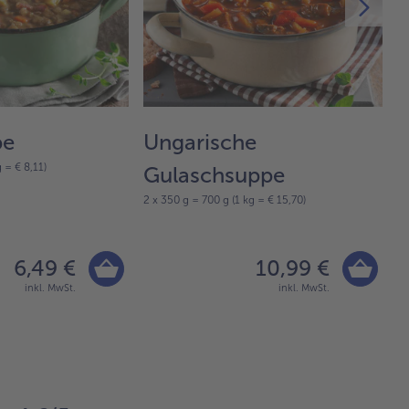
pe
Ungarische
K
 = € 8,11)
Gulaschsuppe
W
2 x 350 g = 700 g (1 kg = € 15,70)
2 
6,49 €
10,99 €
inkl. MwSt.
inkl. MwSt.