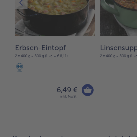
pf
Erbsen-Eintopf
Linsensup
2 x 400 g = 800 g (1 kg = € 8,11)
2 x 400 g = 800 g (1 kg
6,49 €
inkl. MwSt.