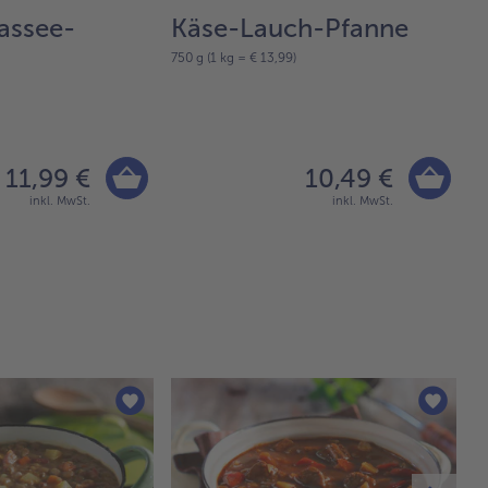
assee-
Käse-Lauch-Pfanne
G
750 g (1 kg = € 13,99)
R
1 
11,99 €
10,49 €
inkl. MwSt.
inkl. MwSt.