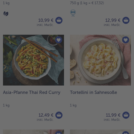
1 kg
750 g (1 kg = € 17,32)
Weiterempfehlen & profitiere
10,99 €
12,99 €
inkl. MwSt.
inkl. MwSt.
Asia-Pfanne Thai Red Curry
Tortellini in Sahnesoße
1 kg
1 kg
12,49 €
11,99 €
inkl. MwSt.
inkl. MwSt.