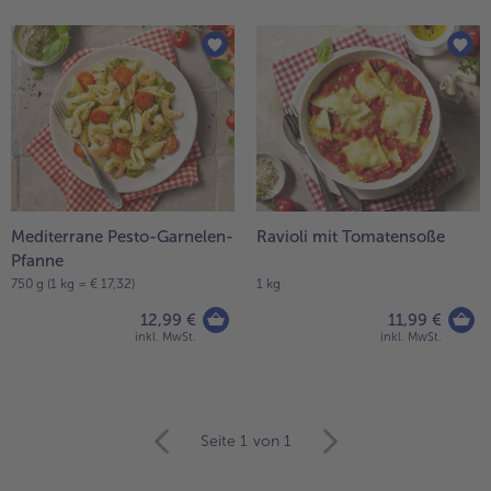
Mediterrane Pesto-Garnelen-
Ravioli mit Tomatensoße
Pfanne
750 g (1 kg = € 17,32)
1 kg
12,99 €
11,99 €
inkl. MwSt.
inkl. MwSt.
weiter
Seite 1
von 1
mit
der