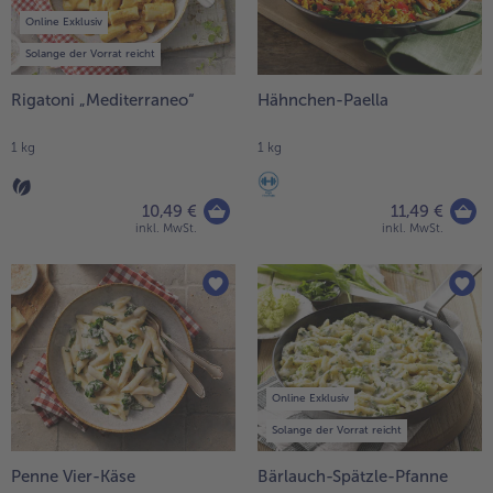
Online Exklusiv
Solange der Vorrat reicht
Rigatoni „Mediterraneo“
Hähnchen-Paella
1 kg
1 kg
10,49 €
11,49 €
inkl. MwSt.
inkl. MwSt.
Online Exklusiv
Solange der Vorrat reicht
Penne Vier-Käse
Bärlauch-Spätzle-Pfanne