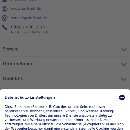
www.bofrost.de
service@bofrost.de
0800 - 000 19 18
Mo.-Fr.: 7-21 Uhr Sa: 8-16 Uhr
Service
Unternehmen
Über uns