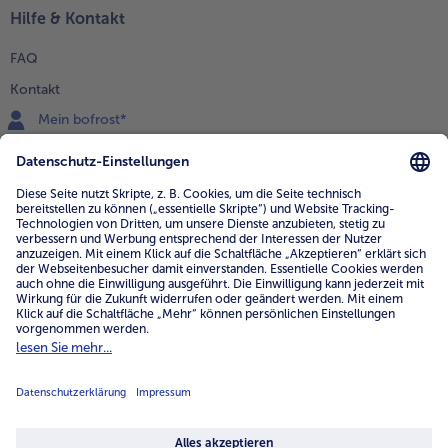
Hilfe & Kontakt
FAQ
Kontakt
Mein bofrost*
www.bofrost.de
service@bofrost.de
0800 - 000 19 18
Mo.-Fr.: 7-21 Uhr Sa: 8-16 Uhr
Service
Unternehmen
Über uns