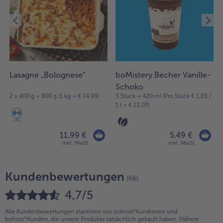
Lasagne „Bolognese“
boMistery Becher Vanille-
Schoko
2 x 400 g = 800 g (1 kg = € 14,99)
3 Stück = 420 ml (Pro Stück € 1,83 /
1 l = € 13,07)
11,99 €
5,49 €
inkl. MwSt.
inkl. MwSt.
Kundenbewertungen
(66)
4,7/5
Alle Kundenbewertungen stammen von bofrost*Kundinnen und
bofrost*Kunden, die unsere Produkte tatsächlich gekauft haben. Nähere