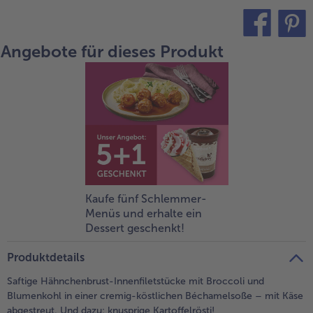
alle Brot & Brötchen
alle Für die Heißluftfritteuse
Kuchen & Torten
bofrost*free
Angebote für dieses Produkt
teilen
pin it
alle Kuchen & Torten
alle bofrost*free
Süßspeisen
bofrost*high Protein
alle Süßspeisen
alle bofrost*high Protein
Obst
bofrost*plus.
alle Obst
alle bofrost*plus.
Wein & Spirituosen
alle Wein & Spirituosen
Küchenutensilien
Kaufe fünf Schlemmer-
Menüs und erhalte ein
alle Küchenutensilien
Dessert geschenkt!
Produktdetails
Saftige Hähnchenbrust-Innenfiletstücke mit Broccoli und
Blumenkohl in einer cremig-köstlichen Béchamelsoße – mit Käse
abgestreut. Und dazu: knusprige Kartoffelrösti!