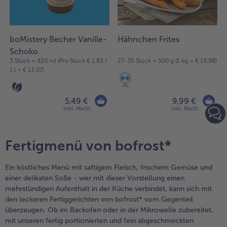
der
Liste.
boMistery Becher Vanille-
Hähnchen Frites
Schoko
3 Stück = 420 ml (Pro Stück € 1,83 /
27-35 Stück = 500 g (1 kg = € 19,98)
1 l = € 13,07)
5,49 €
9,99 €
inkl. MwSt.
inkl. MwSt.
Fertigmenü von bofrost*
Ein köstliches Menü mit saftigem Fleisch, frischem Gemüse und
einer delikaten Soße - wer mit dieser Vorstellung einen
mehrstündigen Aufenthalt in der Küche verbindet, kann sich mit
den leckeren Fertiggerichten von bofrost* vom Gegenteil
überzeugen. Ob im Backofen oder in der Mikrowelle zubereitet,
mit unseren fertig portionierten und fein abgeschmeckten