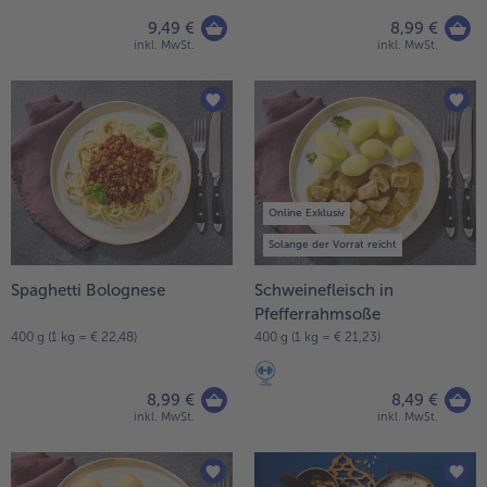
9,49 €
8,99 €
inkl. MwSt.
inkl. MwSt.
Online Exklusiv
Solange der Vorrat reicht
Spaghetti Bolognese
Schweinefleisch in
Pfefferrahmsoße
400 g (1 kg = € 22,48)
400 g (1 kg = € 21,23)
8,99 €
8,49 €
inkl. MwSt.
inkl. MwSt.