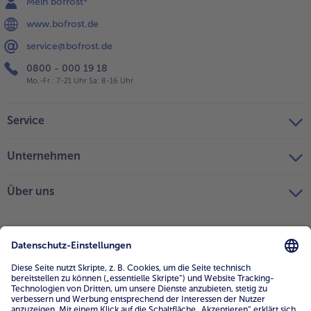
Mein bofrost*
www.bofrost.de
service@bofrost.de
0800 - 000 19 18
Mo.-Fr.: 7-21 Uhr Sa: 8-16 Uhr
Service
Unternehmen
Über uns