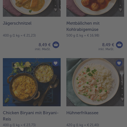
Weiterempfehlen & profitiere
Jägerschnitzel
Mettbällchen mit
Kohlrabigemüse
400 g (1 kg = € 21,23)
500 g (1 kg = € 16,98)
8,49 €
8,49 €
inkl. MwSt.
inkl. MwSt.
Chicken Biryani mit Biryani-
Hühnerfrikassee
Reis
400 g (1 kg = € 23,73)
420 g (1 kg = € 21,40)