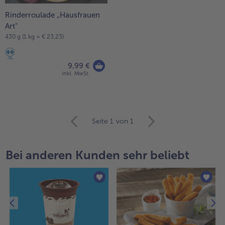
Rinderroulade „Hausfrauen
Art"
430 g (1 kg = € 23,23)
9,99 €
inkl. MwSt.
weiter
Seite 1
von 1
mit
der
Artikel-
Bei anderen Kunden sehr beliebt
Übersicht.
Es
befinden
sich
25
Artikel
in