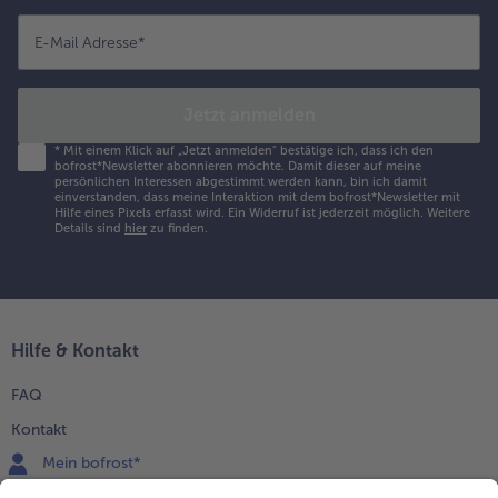
E-Mail Adresse
*
Jetzt anmelden
*
Mit einem Klick auf „Jetzt anmelden" bestätige ich, dass ich den
bofrost*Newsletter abonnieren möchte. Damit dieser auf meine
persönlichen Interessen abgestimmt werden kann, bin ich damit
einverstanden, dass meine Interaktion mit dem bofrost*Newsletter mit
Hilfe eines Pixels erfasst wird. Ein Widerruf ist jederzeit möglich.
Weitere
Details sind
hier
zu finden.
Hilfe & Kontakt
FAQ
Kontakt
Mein bofrost*
www.bofrost.de