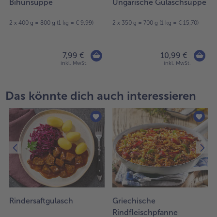
Bihunsuppe
Ungarische Gulaschsuppe
2 x 400 g = 800 g (1 kg = € 9,99)
2 x 350 g = 700 g (1 kg = € 15,70)
7,99 €
10,99 €
inkl. MwSt.
inkl. MwSt.
Das könnte dich auch interessieren
f
Rindersaftgulasch
Griechische
Rindfleischpfanne