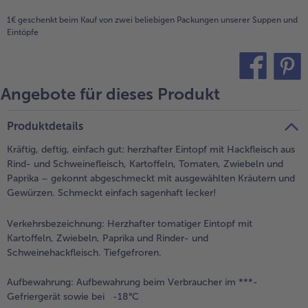
alle Brot & Brötchen
alle Für die Heißluftfritteuse
1€ geschenkt beim Kauf von zwei beliebigen Packungen unserer Suppen und
Kuchen & Torten
bofrost*free
Eintöpfe
alle Kuchen & Torten
alle bofrost*free
Süßspeisen
bofrost*high Protein
Angebote für dieses Produkt
teilen
pin it
alle Süßspeisen
alle bofrost*high Protein
Obst
bofrost*plus.
Produktdetails
alle Obst
alle bofrost*plus.
Wein & Spirituosen
Kräftig, deftig, einfach gut: herzhafter Eintopf mit Hackfleisch aus
Rind- und Schweinefleisch, Kartoffeln, Tomaten, Zwiebeln und
alle Wein & Spirituosen
Paprika – gekonnt abgeschmeckt mit ausgewählten Kräutern und
Küchenutensilien
Gewürzen. Schmeckt einfach sagenhaft lecker!
alle Küchenutensilien
Verkehrsbezeichnung:
Herzhafter tomatiger Eintopf mit
Kartoffeln, Zwiebeln, Paprika und Rinder- und
Schweinehackfleisch. Tiefgefroren.
Aufbewahrung:
Aufbewahrung beim Verbraucher im ***-
Gefriergerät sowie bei -18°C