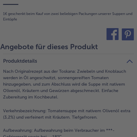
alle Brot & Brötchen
alle Für die Heißluftfritteuse
Kuchen & Torten
bofrost*free
1€ geschenkt beim Kauf von zwei beliebigen Packungen unserer Suppen und
Eintöpfe
alle Kuchen & Torten
alle bofrost*free
Süßspeisen
bofrost*high Protein
alle Süßspeisen
alle bofrost*high Protein
Angebote für dieses Produkt
teilen
pin it
Obst
bofrost*plus.
alle Obst
alle bofrost*plus.
Produktdetails
Wein & Spirituosen
Nach Originalrezept aus der Toskana: Zwiebeln und Knoblauch
werden in Öl angeschwitzt, sonnengereiften Tomaten
alle Wein & Spirituosen
hinzugegeben, und zum Abschluss wird die Suppe mit nativem
Küchenutensilien
Olivenöl, Kräutern und Gewürzen abgeschmeckt. Einfache
alle Küchenutensilien
Zubereitung im Kochbeutel.
Verkehrsbezeichnung:
Tomatensuppe mit nativem Olivenöl extra
(3,2%) und verfeinert mit Kräutern. Tiefgefroren.
Aufbewahrung:
Aufbewahrung beim Verbraucher im ***-
Gefriergerät sowie bei -18°C