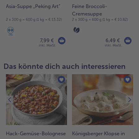
Asia-Suppe „Peking Art"
Feine Broccoli-
Cremesuppe
2 x 300 g = 600 g (1 kg = € 13,32)
2 x 300 g = 600 g (1 kg = € 10,82)
7,99 €
6,49 €
inkl. MwSt.
inkl. MwSt.
Das könnte dich auch interessieren
Hack-Gemüse-Bolognese
Königsberger Klopse in