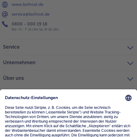
www.bofrost.de
service@bofrost.de
0800 - 000 19 18
Mo.-Fr.: 7-21 Uhr Sa: 8-16 Uhr
Service
Unternehmen
Über uns