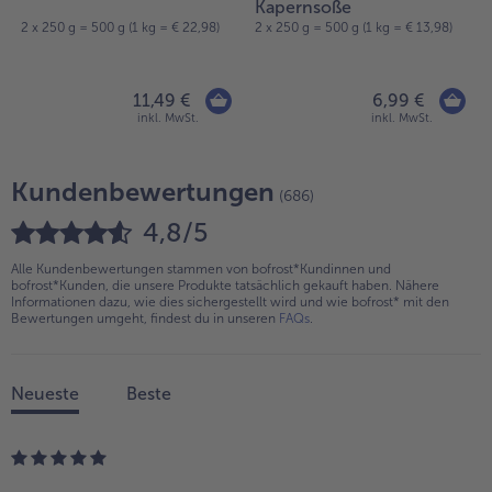
Kapernsoße
2 x 250 g = 500 g (1 kg = € 22,98)
2 x 250 g = 500 g (1 kg = € 13,98)
11,49 €
6,99 €
inkl. MwSt.
inkl. MwSt.
Kundenbewertungen
(686)
4,8/5
Alle Kundenbewertungen stammen von bofrost*Kundinnen und
bofrost*Kunden, die unsere Produkte tatsächlich gekauft haben. Nähere
Informationen dazu, wie dies sichergestellt wird und wie bofrost* mit den
Bewertungen umgeht, findest du in unseren
FAQs
.
Neueste
Beste