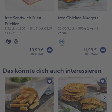
free Sandwich Fürst
free Chicken Nuggets
Pückler
8 Stück = 1200 ml (Pro Stück € 1,37
25-30 Stück = 500 g (1 kg = €
/ 1 l = € 9,16)
23,98)
10,99 €
11,99 €
inkl. MwSt.
inkl. MwSt.
Das könnte dich auch interessieren