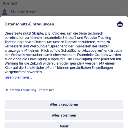
Kontakt
Mein bofrost*
www.bofrost.de
service@bofrost.de
0800 - 000 19 18
Mo.-Fr.: 7-21 Uhr Sa: 8-16 Uhr
Service
Unternehmen
Über uns