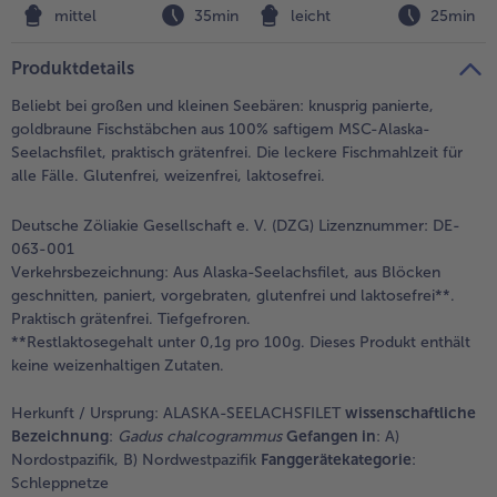
mittel
35min
leicht
25min
Weiterempfehlen & profitiere
Produktdetails
Beliebt bei großen und kleinen Seebären: knusprig panierte,
goldbraune Fischstäbchen aus 100% saftigem MSC-Alaska-
Seelachsfilet, praktisch grätenfrei. Die leckere Fischmahlzeit für
alle Fälle. Glutenfrei, weizenfrei, laktosefrei.
Deutsche Zöliakie Gesellschaft e. V. (DZG) Lizenznummer: DE-
063-001
Verkehrsbezeichnung:
Aus Alaska-Seelachsfilet, aus Blöcken
geschnitten, paniert, vorgebraten, glutenfrei und laktosefrei**.
Praktisch grätenfrei. Tiefgefroren.
**Restlaktosegehalt unter 0,1g pro 100g. Dieses Produkt enthält
keine weizenhaltigen Zutaten.
Herkunft / Ursprung:
ALASKA-SEELACHSFILET
wissenschaftliche
Bezeichnung
:
Gadus chalcogrammus
Gefangen in
: A)
Nordostpazifik, B) Nordwestpazifik
Fanggerätekategorie
:
Schleppnetze