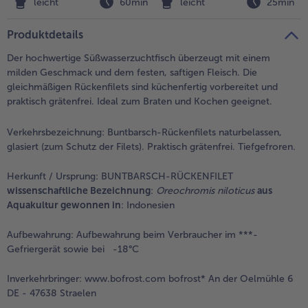
n
leicht
60min
leicht
25min
Weiterempfehlen & profitiere
Produktdetails
Der hochwertige Süßwasserzuchtfisch überzeugt mit einem
milden Geschmack und dem festen, saftigen Fleisch. Die
gleichmäßigen Rückenfilets sind küchenfertig vorbereitet und
praktisch grätenfrei. Ideal zum Braten und Kochen geeignet.
Verkehrsbezeichnung:
Buntbarsch-Rückenfilets naturbelassen,
glasiert (zum Schutz der Filets). Praktisch grätenfrei. Tiefgefroren.
Herkunft / Ursprung:
BUNTBARSCH-RÜCKENFILET
wissenschaftliche Bezeichnung
:
Oreochromis niloticus
aus
Aquakultur gewonnen in
: Indonesien
Aufbewahrung:
Aufbewahrung beim Verbraucher im ***-
Gefriergerät sowie bei -18°C
Inverkehrbringer:
www.bofrost.com bofrost* An der Oelmühle 6
DE - 47638 Straelen