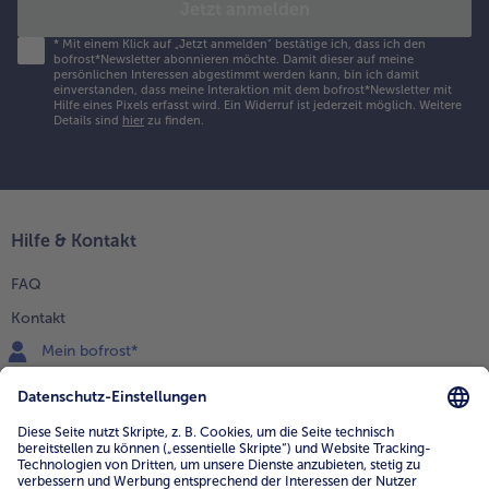
Jetzt anmelden
*
Mit einem Klick auf „Jetzt anmelden" bestätige ich, dass ich den
bofrost*Newsletter abonnieren möchte. Damit dieser auf meine
persönlichen Interessen abgestimmt werden kann, bin ich damit
einverstanden, dass meine Interaktion mit dem bofrost*Newsletter mit
Hilfe eines Pixels erfasst wird. Ein Widerruf ist jederzeit möglich.
Weitere
Details sind
hier
zu finden.
Hilfe & Kontakt
FAQ
Kontakt
Mein bofrost*
www.bofrost.de
service@bofrost.de
0800 - 000 19 18
Mo.-Fr.: 7-21 Uhr Sa: 8-16 Uhr