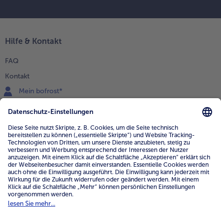
Hilfe & Kontakt
FAQ
Kontakt
Mein bofrost*
www.bofrost.de
service@bofrost.de
0800 - 000 19 18
Mo.-Fr.: 7-21 Uhr Sa: 8-16 Uhr
Service
Unternehmen