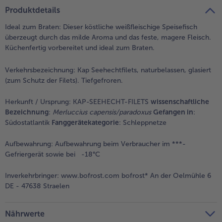
Produktdetails
Weiterempfehlen & profitiere
Ideal zum Braten: Dieser köstliche weißfleischige Speisefisch
überzeugt durch das milde Aroma und das feste, magere Fleisch.
Küchenfertig vorbereitet und ideal zum Braten.
Verkehrsbezeichnung:
Kap Seehechtfilets, naturbelassen, glasiert
(zum Schutz der Filets). Tiefgefroren.
Herkunft / Ursprung:
KAP-SEEHECHT-FILETS
wissenschaftliche
Bezeichnung
:
Merluccius capensis/paradoxus
Gefangen in
:
Südostatlantik
Fanggerätekategorie
: Schleppnetze
Aufbewahrung:
Aufbewahrung beim Verbraucher im ***-
Gefriergerät sowie bei -18°C
Inverkehrbringer:
www.bofrost.com bofrost* An der Oelmühle 6
DE - 47638 Straelen
Nährwerte