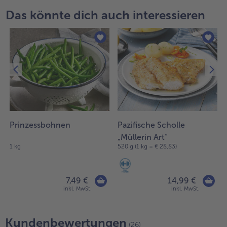
Das könnte dich auch interessieren
Prinzessbohnen
Pazifische Scholle
„Müllerin Art“
1 kg
520 g (1 kg = € 28,83)
7,49 €
14,99 €
inkl. MwSt.
inkl. MwSt.
Kundenbewertungen
(26)