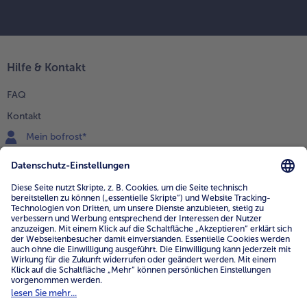
Hilfe & Kontakt
FAQ
Kontakt
Mein bofrost*
www.bofrost.de
service@bofrost.de
0800 - 000 19 18
Mo.-Fr.: 7-21 Uhr Sa: 8-16 Uhr
Service
Unternehmen