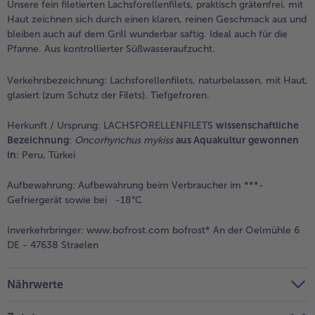
Unsere fein filetierten Lachsforellenfilets, praktisch grätenfrei, mit
Haut zeichnen sich durch einen klaren, reinen Geschmack aus und
Weiterempfehlen & profitiere
bleiben auch auf dem Grill wunderbar saftig. Ideal auch für die
Pfanne. Aus kontrollierter Süßwasseraufzucht.
Verkehrsbezeichnung:
Lachsforellenfilets, naturbelassen, mit Haut,
glasiert (zum Schutz der Filets). Tiefgefroren.
Herkunft / Ursprung:
LACHSFORELLENFILETS
wissenschaftliche
Bezeichnung
:
Oncorhynchus mykiss
aus Aquakultur gewonnen
in
: Peru, Türkei
Aufbewahrung:
Aufbewahrung beim Verbraucher im ***-
Gefriergerät sowie bei -18°C
Inverkehrbringer:
www.bofrost.com bofrost* An der Oelmühle 6
DE - 47638 Straelen
Nährwerte