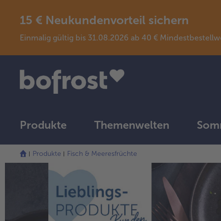
15 € Neukundenvorteil sichern
Einmalig gültig bis 31.08.2026 ab 40 € Mindestbeste
Produkte
Themenwelten
Somm
Die
Produkte
Fisch & Meeresfrüchte
Liste
wurde
erfolgreich
aktualisiert