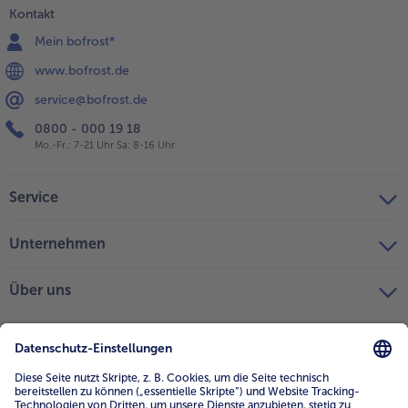
Kontakt
Mein bofrost*
www.bofrost.de
service@bofrost.de
0800 - 000 19 18
Mo.-Fr.: 7-21 Uhr Sa: 8-16 Uhr
Service
Unternehmen
Über uns