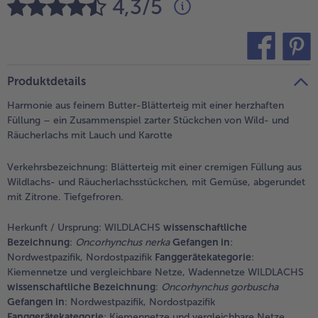
4,3/5
alle Brot & Brötchen
alle Für die Heißluftfritteuse
Kuchen & Torten
bofrost*free
alle Kuchen & Torten
alle bofrost*free
Süßspeisen
bofrost*high Protein
teilen
pin it
Produktdetails
alle Süßspeisen
alle bofrost*high Protein
Harmonie aus feinem Butter-Blätterteig mit einer herzhaften
Obst
bofrost*plus.
Füllung – ein Zusammenspiel zarter Stückchen von Wild- und
Räucherlachs mit Lauch und Karotte
alle Obst
alle bofrost*plus.
Wein & Spirituosen
Verkehrsbezeichnung:
Blätterteig mit einer cremigen Füllung aus
Wildlachs- und Räucherlachsstückchen, mit Gemüse, abgerundet
alle Wein & Spirituosen
Küchenutensilien
mit Zitrone. Tiefgefroren.
alle Küchenutensilien
Herkunft / Ursprung:
WILDLACHS
wissenschaftliche
Bezeichnung
:
Oncorhynchus nerka
Gefangen in
:
Nordwestpazifik, Nordostpazifik
Fanggerätekategorie
:
Kiemennetze und vergleichbare Netze, Wadennetze WILDLACHS
wissenschaftliche Bezeichnung
:
Oncorhynchus gorbuscha
Gefangen in
: Nordwestpazifik, Nordostpazifik
Fanggerätekategorie
: Kiemennetze und vergleichbare Netze,