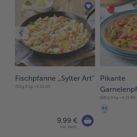
Fischpfanne ,,Sylter Art"
Pikante
750 g (1 kg = € 13,32)
Garnelenp
600 g (1 kg = € 21,65)
9,99 €
inkl. MwSt.