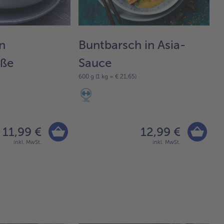
n
Buntbarsch in Asia-
F
oße
Sauce
P
600 g (1 kg = € 21,65)
60
11,99 €
12,99 €
inkl. MwSt.
inkl. MwSt.