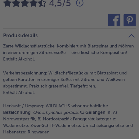
4,5/5
alle Brot & Brötchen
alle Für die Heißluftfritteuse
Kuchen & Torten
bofrost*free
alle Kuchen & Torten
alle bofrost*free
Süßspeisen
bofrost*high Protein
teilen
pin it
Produktdetails
alle Süßspeisen
alle bofrost*high Protein
Zarte Wildlachsfiletstücke, kombiniert mit Blattspinat und Möhren,
Obst
bofrost*plus.
in einer cremigen Zitronensoße – eine köstliche Komposition!
Enthält Alkohol.
alle Obst
alle bofrost*plus.
Wein & Spirituosen
Verkehrsbezeichnung:
Wildlachsfiletstücke mit Blattspinat und
gelben Karotten in cremiger Soße, mit Zitrone und Weißwein
alle Wein & Spirituosen
Küchenutensilien
abgestimmt. Praktisch grätenfrei. Tiefgefroren.
Enthält Alkohol.
alle Küchenutensilien
Herkunft / Ursprung:
WILDLACHS
wissenschaftliche
Bezeichnung
:
Oncorhynchus gorbuscha
Gefangen in
: A)
Nordwestpazifik, B) Nordostpazifik
Fanggerätekategorie
:
Wadennetze: Zwei-Schiff-Wadennetze, Umschließungsnetze und
Hebenetze: Ringwaden