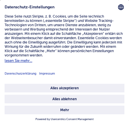
www.bofrost.de
service@bofrost.de
0800 - 000 19 18
Mo.-Fr.: 7-21 Uhr Sa: 8-16 Uhr
Service
Unternehmen
Über uns