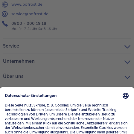
www.bofrost.de
service@bofrost.de
0800 - 000 19 18
Mo.-Fr.: 7-21 Uhr Sa: 8-16 Uhr
Service
Unternehmen
Über uns