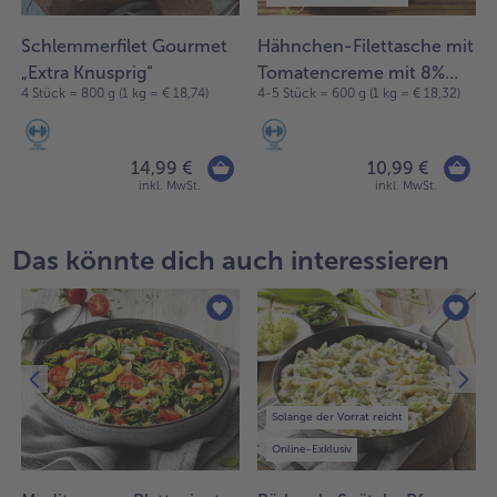
Schlemmerfilet Gourmet
Hähnchen-Filettasche mit
„Extra Knusprig“
Tomatencreme mit 8%
4 Stück = 800 g (1 kg = € 18,74)
4-5 Stück = 600 g (1 kg = € 18,32)
Flüssigwürzung
14,99 €
10,99 €
inkl. MwSt.
inkl. MwSt.
Das könnte dich auch interessieren
Solange der Vorrat reicht
Online-Exklusiv