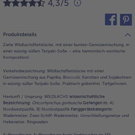
4,3/5
alle Brot & Brötchen
alle Für die Heißluftfritteuse
Kuchen & Torten
bofrost*free
alle Kuchen & Torten
alle bofrost*free
Süßspeisen
bofrost*high Protein
teilen
pin it
Produktdetails
alle Süßspeisen
alle bofrost*high Protein
Zarte Wildlachsfiletstücke, mit einer bunten Gemüsemischung, in
Obst
bofrost*plus.
einer würzig-süßen Teriyaki-Soße – eine harmonisch-exotische
Komposition!
alle Obst
alle bofrost*plus.
Wein & Spirituosen
Verkehrsbezeichnung:
Wildlachsfiletstücke mit einer
Gemüsemischung aus Paprika, Broccoli, Karotten und Sojabohnen
alle Wein & Spirituosen
Küchenutensilien
in würzig-süßer Teriyaki-Soße. Praktisch grätenfrei. Tiefgefroren.
alle Küchenutensilien
Herkunft / Ursprung:
WILDLACHS
wissenschaftliche
Bezeichnung
:
Oncorhynchus gorbuscha
Gefangen in
: A)
Nordwestpazifik, B) Nordostpazifik
Fanggerätekategorie
:
Wadennetze: Zwei-Schiff-Wadennetze, Umschließungsnetze und
Hebenetze: Ringwaden
Aufbewahrung:
Aufbewahrung beim Verbraucher im ***-